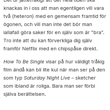
Det
är
jättetråkigt att det hela tiden ska
knackas in i oss att man egentligen vill vara
två (heteron) med en gemensam framtid för
ögonen, och vill man inte det bör man
iallafall göra saker för en själv som är ”bra”.
Tro inte att du kan förverkliga dig själv
framför Netflix med en chipspåse direkt.
How To Be Single
visar på hur väldigt tråkig
film ändå kan bli lite kul när man ser på den
som typ
Saturday Night Live
– sketcher
som ibland är roliga. Bara man ser förbi
själva berättelsen.