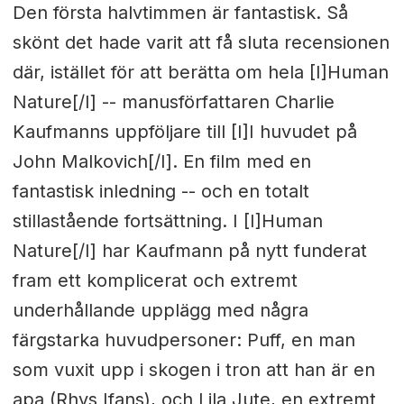
Den första halvtimmen är fantastisk. Så
skönt det hade varit att få sluta recensionen
där, istället för att berätta om hela [I]Human
Nature[/I] -- manusförfattaren Charlie
Kaufmanns uppföljare till [I]I huvudet på
John Malkovich[/I]. En film med en
fantastisk inledning -- och en totalt
stillastående fortsättning. I [I]Human
Nature[/I] har Kaufmann på nytt funderat
fram ett komplicerat och extremt
underhållande upplägg med några
färgstarka huvudpersoner: Puff, en man
som vuxit upp i skogen i tron att han är en
apa (Rhys Ifans), och Lila Jute, en extremt