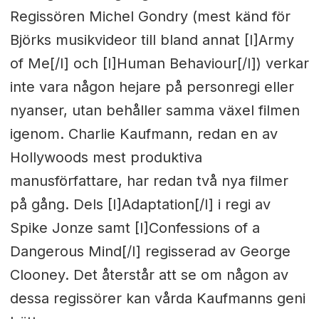
Regissören Michel Gondry (mest känd för
Björks musikvideor till bland annat [I]Army
of Me[/I] och [I]Human Behaviour[/I]) verkar
inte vara någon hejare på personregi eller
nyanser, utan behåller samma växel filmen
igenom. Charlie Kaufmann, redan en av
Hollywoods mest produktiva
manusförfattare, har redan två nya filmer
på gång. Dels [I]Adaptation[/I] i regi av
Spike Jonze samt [I]Confessions of a
Dangerous Mind[/I] regisserad av George
Clooney. Det återstår att se om någon av
dessa regissörer kan vårda Kaufmanns geni