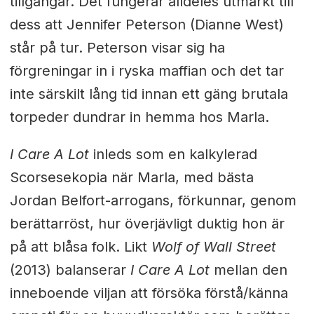
tillgångar. Det fungerar alldeles utmärkt till
dess att Jennifer Peterson (Dianne West)
står på tur. Peterson visar sig ha
förgreningar in i ryska maffian och det tar
inte särskilt lång tid innan ett gäng brutala
torpeder dundrar in hemma hos Marla.
I Care A Lot
inleds som en kalkylerad
Scorsesekopia när Marla, med bästa
Jordan Belfort-arrogans, förkunnar, genom
berättarröst, hur överjävligt duktig hon är
på att blåsa folk. Likt
Wolf of Wall Street
(2013) balanserar
I Care A Lot
mellan den
inneboende viljan att försöka förstå/känna