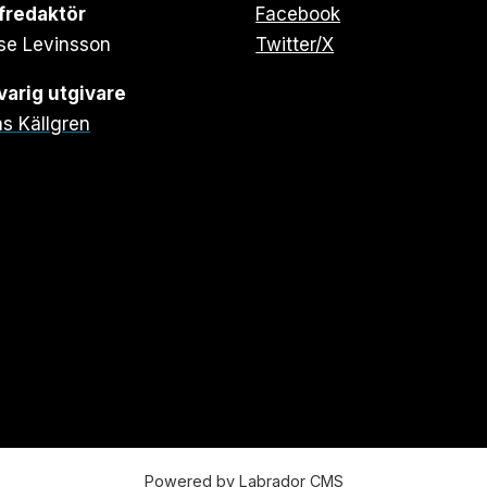
fredaktör
Facebook
se Levinsson
Twitter/X
arig utgivare
s Källgren
Powered by Labrador CMS