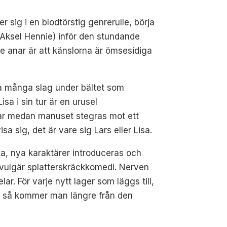
sig i en blodtörstig genrerulle, börja
(Aksel Hennie) inför den stundande
e anar är att känslorna är ömsesidiga
ka många slag under bältet som
sa i sin tur är en urusel
gar medan manuset stegras mot ett
 sig, det är vare sig Lars eller Lisa.
baka, nya karaktärer introduceras och
 vulgär splatterskräckkomedi. Nerven
 För varje nytt lager som läggs till,
t, så kommer man längre från den