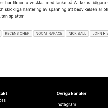
er hur filmen utvecklas med tanke på Wirkolas tidigare
ch skickliga hantering av spänning att besvikelsen är ofr
utan splatter.
RECENSIONER
NOOMI RAPACE
NICK BALL
JOHN NI
takt
Övriga kanaler
oss
Instagram