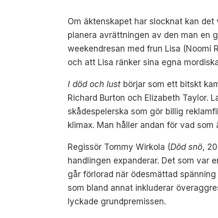
Om äktenskapet har slocknat kan det va
planera avrättningen av den man en gå
weekendresan med frun Lisa (Noomi Rap
och att Lisa ränker sina egna mordiska
I död och lust
börjar som ett bitskt ka
Richard Burton och Elizabeth Taylor. La
skådespelerska som gör billig reklam
klimax. Man håller andan för vad som ä
Regissör Tommy Wirkola (
Död snö
, 20
handlingen expanderar. Det som var en
går förlorad när ödesmättad spänning 
som bland annat inkluderar överaggre
lyckade grundpremissen.