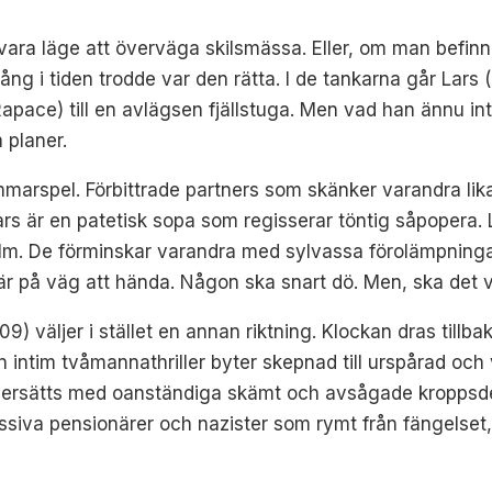
ra läge att överväga skilsmässa. Eller, om man befinner 
ng i tiden trodde var den rätta. I de tankarna går Lars 
ace) till en avlägsen fjällstuga. Men vad han ännu int
 planer.
mmarspel. Förbittrade partners som skänker varandra li
rs är en patetisk sopa som regisserar töntig såpopera. Li
film. De förminskar varandra med sylvassa förolämpnin
r på väg att hända. Någon ska snart dö. Men, ska det visa
09) väljer i stället en annan riktning. Klockan dras till
 intim tvåmannathriller byter skepnad till urspårad och
ersätts med oanständiga skämt och avsågade kroppsdelar.
ssiva pensionärer och nazister som rymt från fängelse