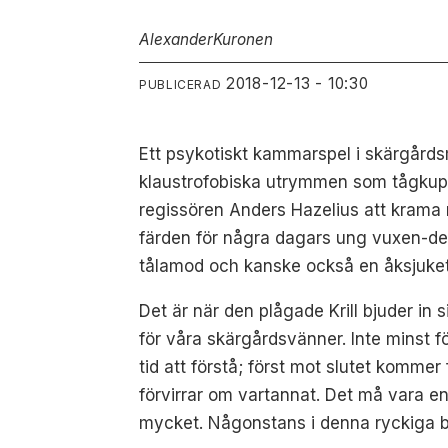
Alexander
Kuronen
2018-12-13 - 10:30
PUBLICERAD
Ett psykotiskt kammarspel i skärgårdsm
klaustrofobiska utrymmen som tågkupée
regissören Anders Hazelius att krama n
färden för några dagars ung vuxen-de
tålamod och kanske också en åksjuketab
Det är när den plågade Krill bjuder in 
för våra skärgårdsvänner. Inte minst fö
tid att förstå; först mot slutet komme
förvirrar om vartannat. Det må vara e
mycket. Någonstans i denna ryckiga ber