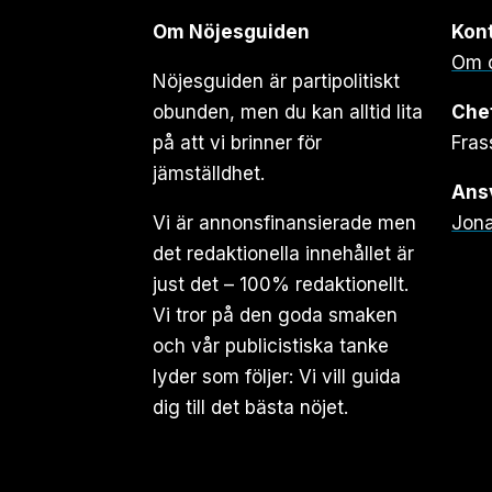
Om Nöjesguiden
Kon
Om 
Nöjesguiden är partipolitiskt
obunden, men du kan alltid lita
Che
på att vi brinner för
Fras
jämställdhet.
Ansv
Vi är annonsfinansierade men
Jona
det redaktionella innehållet är
just det – 100% redaktionellt.
Vi tror på den goda smaken
och vår publicistiska tanke
lyder som följer: Vi vill guida
dig till det bästa nöjet.