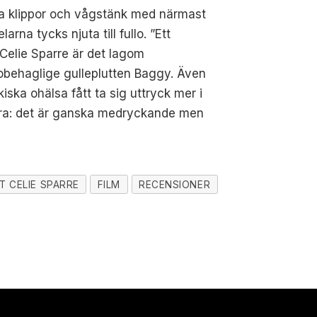
lla klippor och vågstänk med närmast
rna tycks njuta till fullo. ”Ett
 Celie Sparre är det lagom
 obehaglige gulleplutten Baggy. Även
ska ohälsa fått ta sig uttryck mer i
n bra: det är ganska medryckande men
 CELIE SPARRE
FILM
RECENSIONER