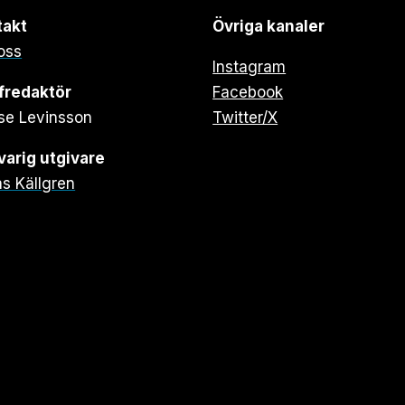
takt
Övriga kanaler
oss
Instagram
fredaktör
Facebook
se Levinsson
Twitter/X
arig utgivare
s Källgren