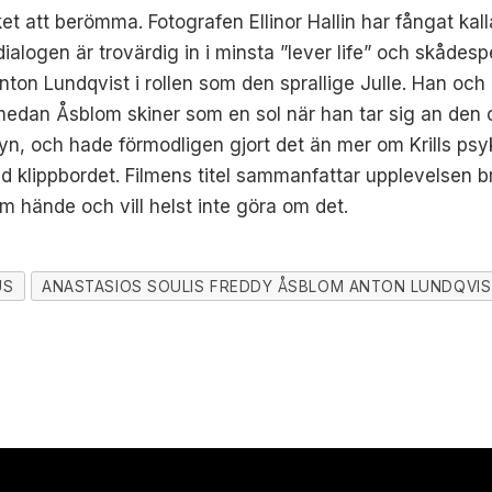
et att berömma. Fotografen Ellinor Hallin har fångat ka
ialogen är trovärdig in i minsta ”lever life” och skådespela
ton Lundqvist i rollen som den sprallige Julle. Han och
 medan Åsblom skiner som en sol när han tar sig an den
n, och hade förmodligen gjort det än mer om Krills psyki
vid klippbordet. Filmens titel sammanfattar upplevelse
om hände och vill helst inte göra om det.
US
ANASTASIOS SOULIS FREDDY ÅSBLOM ANTON LUNDQVIST