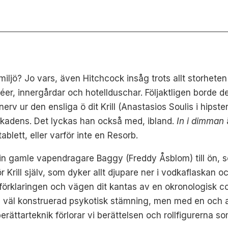
iljö? Jo vars, även Hitchcock insåg trots allt storheten
r, innergårdar och hotellduschar. Följaktligen borde de
erv ur den ensliga ö dit Krill (Anastasios Soulis i hips
kadens. Det lyckas han också med, ibland.
In i dimman
lett, eller varför inte en Resorb.
sin gamle vapendragare Baggy (Freddy Åsblom) till ön, so
r Krill själv, som dyker allt djupare ner i vodkaflaskan 
r förklaringen och vägen dit kantas av en okronologisk 
n väl konstruerad psykotisk stämning, men med en och an
ättarteknik förlorar vi berättelsen och rollfigurerna som