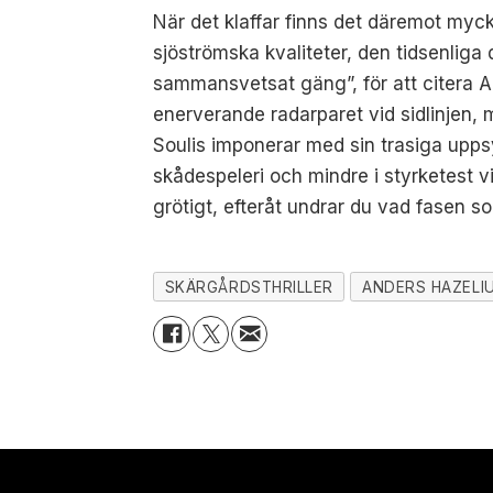
När det klaffar finns det däremot myck
sjöströmska kvaliteter, den tidsenliga d
sammansvetsat gäng”, för att citera An
enerverande radarparet vid sidlinjen,
Soulis imponerar med sin trasiga uppsy
skådespeleri och mindre i styrketest 
grötigt, efteråt undrar du vad fasen s
SKÄRGÅRDSTHRILLER
ANDERS HAZELI