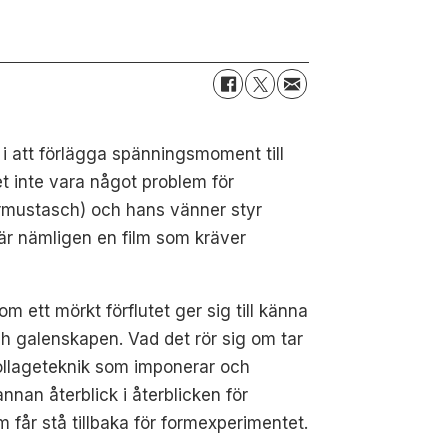
 i att förlägga spänningsmoment till
t inte vara något problem för
termustasch) och hans vänner styr
är nämligen en film som kräver
m ett mörkt förflutet ger sig till känna
och galenskapen. Vad det rör sig om tar
collageteknik som imponerar och
nan återblick i återblicken för
 får stå tillbaka för formexperimentet.