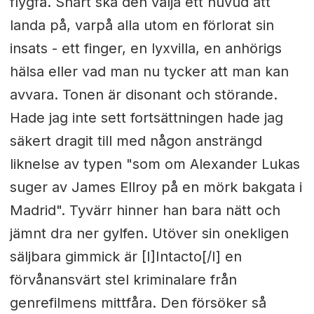
flygfä. Snart ska den välja ett huvud att
landa på, varpå alla utom en förlorat sin
insats - ett finger, en lyxvilla, en anhörigs
hälsa eller vad man nu tycker att man kan
avvara. Tonen är disonant och störande.
Hade jag inte sett fortsättningen hade jag
säkert dragit till med någon ansträngd
liknelse av typen "som om Alexander Lukas
suger av James Ellroy på en mörk bakgata i
Madrid". Tyvärr hinner han bara nätt och
jämnt dra ner gylfen. Utöver sin onekligen
säljbara gimmick är [I]Intacto[/I] en
förvånansvärt stel kriminalare från
genrefilmens mittfåra. Den försöker så