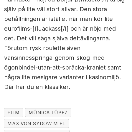
själv på lite väl stort allvar. Den stora
behållningen är istället när man kör lite
eurofilms-[I]Jackass[/I] och är nöjd med
det. Det vill säga själva deltävlingarna.
Förutom rysk roulette även
vansinnesspringa-genom-skog-med-
ögonbindel-utan-att-spräcka-kraniet samt
några lite mesigare varianter i kasinomiljö.
Där har du en klassiker.
FILM
MÛNICA LÛPEZ
MAX VON SYDOW M FL