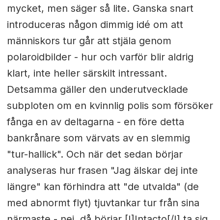
mycket, men säger så lite. Ganska snart
introduceras någon dimmig idé om att
människors tur går att stjäla genom
polaroidbilder - hur och varför blir aldrig
klart, inte heller särskilt intressant.
Detsamma gäller den underutvecklade
subploten om en kvinnlig polis som försöker
fånga en av deltagarna - en före detta
bankrånare som värvats av en slemmig
"tur-hallick". Och när det sedan börjar
analyseras hur frasen "Jag älskar dej inte
längre" kan förhindra att "de utvalda" (de
med abnormt flyt) tjuvtankar tur från sina
närmaste - nej, då börjar [I]Intacto[/I] ta sig