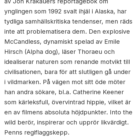
av Jon Krakauers reportagebok om
ynglingen som 1992 svalt ihjäl i Alaska, har
tydliga samhällskritiska tendenser, men räds
inte att problematisera dem. Den explosive
McCandless, dynamiskt spelad av Emile
Hirsch (Alpha dog), läser Thoraeu och
idealiserar naturen som renande motvikt till
civilisationen, bara för att slutligen gå under
i vildmarken. På vägen mot sitt öde möter
han andra sökare, bl.a. Catherine Keener
som kärleksfull, övervintrad hippie, vilket är
en av filmens absoluta höjdpunkter. Into the
wild berör, inspirerar och upprör likvärdigt.
Penns regiflaggskepp.