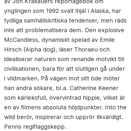
av Jon Krakauers reportagebok om
ynglingen som 1992 svalt ihjäl i Alaska, har
tydliga samhällskritiska tendenser, men räds
inte att problematisera dem. Den explosive
McCandless, dynamiskt spelad av Emile
Hirsch (Alpha dog), läser Thoraeu och
idealiserar naturen som renande motvikt till
civilisationen, bara för att slutligen gå under
i vildmarken. På vägen mot sitt öde möter
han andra sökare, bl.a. Catherine Keener
som kärleksfull, övervintrad hippie, vilket är
en av filmens absoluta höjdpunkter. Into the
wild berör, inspirerar och upprör likvärdigt.
Penns regiflaggskepp.