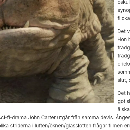
oskul
synop
flick
Det v
Hon b
trädg
trädg
crick
somna
slut,
Det h
gotis
älska
-fi-drama John Carter utgår från samma devis. Ångest o
lika striderna i luften/öknen/glasslotten frågar filmen 