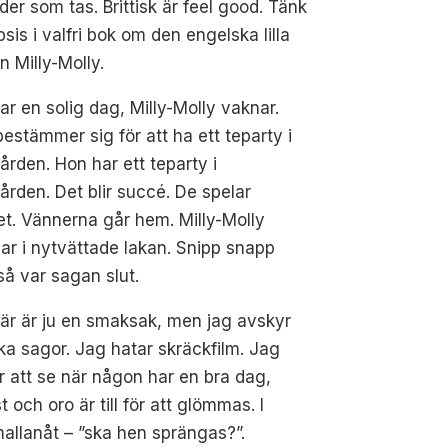
der som tas. Brittisk är feel good. Tänk
sis i valfri bok om den engelska lilla
an Milly-Molly.
ar en solig dag, Milly-Molly vaknar.
estämmer sig för att ha ett teparty i
ården. Hon har ett teparty i
ården. Det blir succé. De spelar
et. Vännerna går hem. Milly-Molly
r i nytvättade lakan. Snipp snapp
 så var sagan slut.
är är ju en smaksak, men jag avskyr
ka sagor. Jag hatar skräckfilm. Jag
r att se när någon har en bra dag,
ch oro är till för att glömmas. I
emallanåt – ”ska hen sprängas?”.