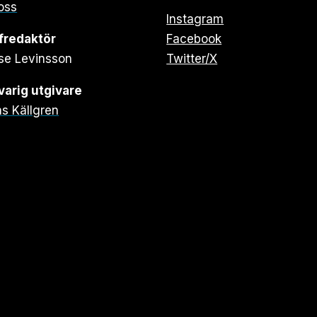
oss
Instagram
fredaktör
Facebook
se Levinsson
Twitter/X
arig utgivare
s Källgren