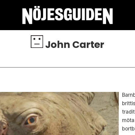
John Carter
Barnb
britt
tradi
möta 
bort