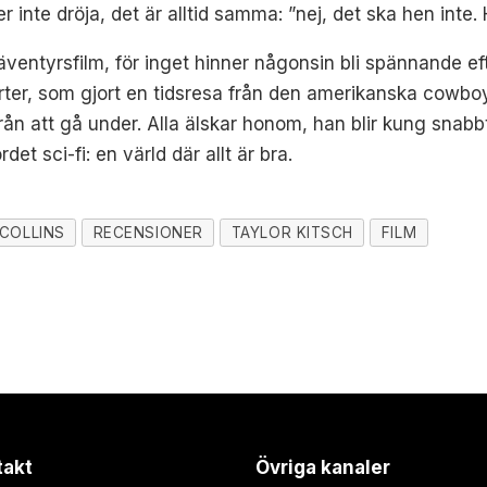
 inte dröja, det är alltid samma: ”nej, det ska hen inte.
 äventyrsfilm, för inget hinner någonsin bli spännande
arter, som gjort en tidsresa från den amerikanska cowboyv
rån att gå under. Alla älskar honom, han blir kung snabb
et sci-fi: en värld där allt är bra.
COLLINS
RECENSIONER
TAYLOR KITSCH
FILM
takt
Övriga kanaler