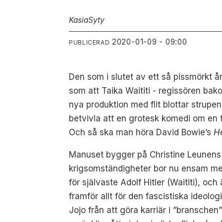
Kasia
Syty
2020-01-09 - 09:00
PUBLICERAD
Den som i slutet av ett så pissmörkt år
som att Taika Waititi - regissören 
nya produktion med flit blottar strup
betvivla att en grotesk komedi om en t
Och så ska man höra David Bowie’s
H
Manuset bygger på Christine Leunen
krigsomständigheter bor nu ensam med 
för självaste Adolf Hitler (Waititi), 
framför allt för den fascistiska ideo
Jojo från att göra karriär i ”branschen