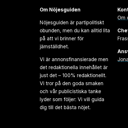
Om Nöjesguiden
Kon
Om 
Nöjesguiden är partipolitiskt
obunden, men du kan alltid lita
Che
på att vi brinner för
Fras
jämställdhet.
Ansv
Vi är annonsfinansierade men
Jona
det redaktionella innehållet är
just det – 100% redaktionellt.
Vi tror på den goda smaken
och vår publicistiska tanke
lyder som följer: Vi vill guida
dig till det bästa nöjet.