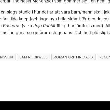
(underbar Thomasin McKenzie) som gömmer sig i en hemli
 en slags studie i hur det är att vara barn/människa i j
 särskilda knep (och inga nya hitlerskämt för den delen)
us Basterds
(vilka
Jojo Rabbit
flitigt har jämförts med). 
 mellan garv, sorgetårar och genans. Och helt plötsligt ä
ANSSON
SAM ROCKWELL
ROMAN GRIFFIN DAVIS
RECE