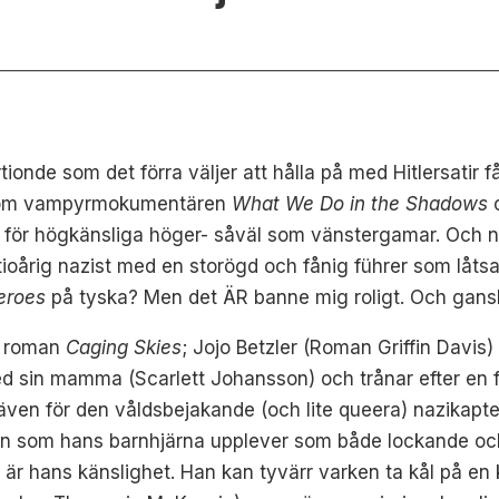
tionde som det förra väljer att hålla på med Hitlersatir f
bakom vampyrmokumentären
What We Do in the Shadows
o
en för högkänsliga höger- såväl som vänstergamar. Och no
ioårig nazist med en storögd och fånig führer som låtsa
eroes
på tyska? Men det ÄR banne mig roligt. Och gansk
s roman
Caging Skies
; Jojo Betzler (Roman Griffin Davis
sin mamma (Scarlett Johansson) och trånar efter en fade
och även för den våldsbejakande (och lite queera) nazika
login som hans barnhjärna upplever som både lockande oc
” är hans känslighet. Han kan tyvärr varken ta kål på en 