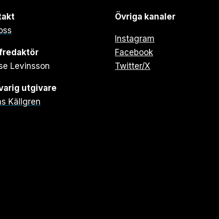
takt
Övriga kanaler
oss
Instagram
fredaktör
Facebook
se Levinsson
Twitter/X
arig utgivare
s Källgren