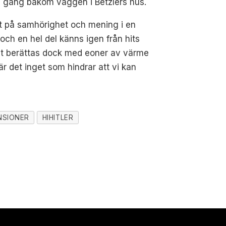
g gång bakom väggen i Betzlers hus.
akt på samhörighet och mening i en
 och en hel del känns igen från hits
Allt berättas dock med eoner av värme
r det inget som hindrar att vi kan
NSIONER
HIHITLER