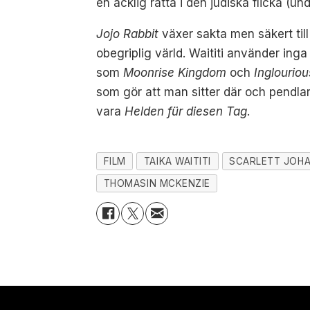
en äcklig råtta i den judiska flicka 
Jojo Rabbit
växer sakta men säkert till
obegriplig värld. Waititi använder inga
som
Moonrise Kingdom
och
Inglourio
som gör att man sitter där och pendlar
vara
Helden für diesen Tag
.
FILM
TAIKA WAITITI
SCARLETT JOH
THOMASIN MCKENZIE