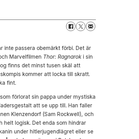
år inte passera obemärkt förbi. Det är
ch Marvelfilmen
Thor: Ragnarok
i sin
g finns det minst tusen skäl att
skompis kommer att locka till skratt.
a fint.
) som förlorat sin pappa under mystiska
rsgestalt att se upp till. Han faller
ptenen Klenzendorf (Sam Rockwell), och
h helt logisk. Det enda som hindrar
kanin under hitlerjugendlägret eller se