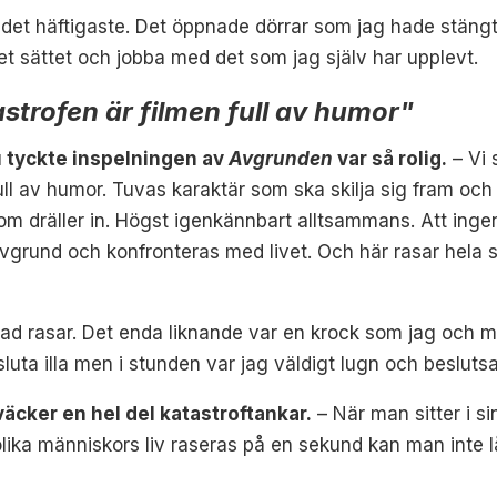
 det häftigaste. Det öppnade dörrar som jag hade stängt. 
det sättet och jobba med det som jag själv har upplevt.
strofen är filmen full av humor
"
du tyckte inspelningen av
Avgrunden
var så rolig.
– Vi 
ll av humor. Tuvas karaktär som ska skilja sig fram och 
 dräller in. Högst igenkännbart alltsammans. Att ingent
g avgrund och konfronteras med livet. Och här rasar hela
stad rasar. Det enda liknande var en krock som jag och 
 sluta illa men i stunden var jag väldigt lugn och besluts
äcker en hel del katastroftankar.
– När man sitter i si
lika människors liv raseras på en sekund kan man inte lå