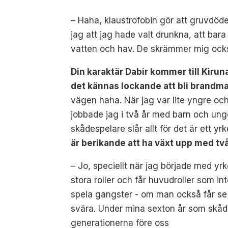
– Haha, klaustrofobin gör att gruvdöden
jag att jag hade valt drunkna, att ba
vatten och hav. De skrämmer mig ock
Din karaktär Dabir kommer till Kiru
det kännas lockande att bli brandma
vägen haha. När jag var lite yngre och 
jobbade jag i två år med barn och un
skådespelare slår allt för det är ett yr
är berikande att ha växt upp med tv
– Jo, speciellt när jag började med yr
stora roller och får huvudroller som in
spela gangster - om man också får se 
svära. Under mina sexton år som skåd
generationerna före oss