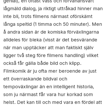
genial), en oftast vass och förvånansvärt
lågmäld dialog, ja riktigt uttråkad hinner man
inte bli, trots filmens närmast oförskämt
långa speltid (1 timma och 50 minuter). Men
å andra sidan är de komiska förväxlingarna
alldeles för bleka (visst är det besvärande
när man upptäcker att man faktiskt själv
ligger två steg före filmens handling) vilket
också får gälla både bild och klipp.
Filmkomik är ju ofta mer beroende av just
ett överraskande bildval och
tempoväxlingar än en intelligent historia,
som ju närmast får vara hur korkad som
helst. Det kan till och med vara en fördel att