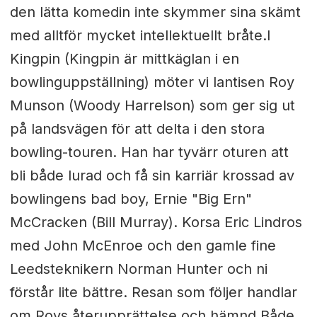
den lätta komedin inte skymmer sina skämt
med alltför mycket intellektuellt bråte.I
Kingpin (Kingpin är mittkäglan i en
bowlinguppställning) möter vi lantisen Roy
Munson (Woody Harrelson) som ger sig ut
på landsvägen för att delta i den stora
bowling-touren. Han har tyvärr oturen att
bli både lurad och få sin karriär krossad av
bowlingens bad boy, Ernie "Big Ern"
McCracken (Bill Murray). Korsa Eric Lindros
med John McEnroe och den gamle fine
Leedsteknikern Norman Hunter och ni
förstår lite bättre. Resan som följer handlar
om Roys återupprättelse och hämnd.Både