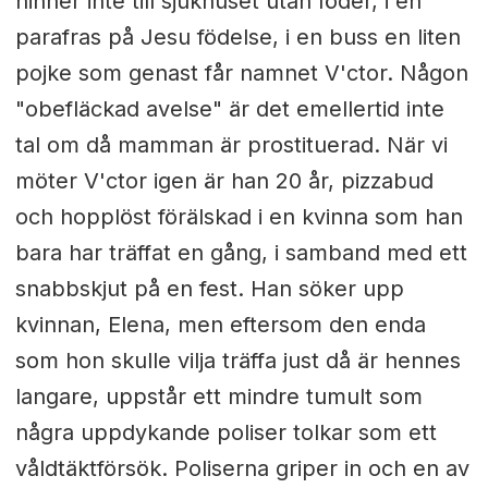
hinner inte till sjukhuset utan föder, i en
parafras på Jesu födelse, i en buss en liten
pojke som genast får namnet V'ctor. Någon
"obefläckad avelse" är det emellertid inte
tal om då mamman är prostituerad. När vi
möter V'ctor igen är han 20 år, pizzabud
och hopplöst förälskad i en kvinna som han
bara har träffat en gång, i samband med ett
snabbskjut på en fest. Han söker upp
kvinnan, Elena, men eftersom den enda
som hon skulle vilja träffa just då är hennes
langare, uppstår ett mindre tumult som
några uppdykande poliser tolkar som ett
våldtäktförsök. Poliserna griper in och en av