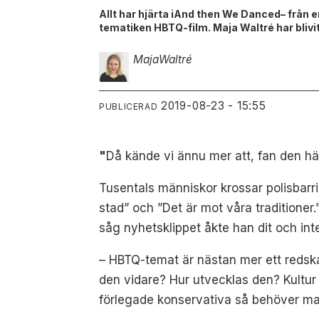
Allt har hjärta iAnd then We Danced– från e
tematiken HBTQ-film. Maja Waltré har blivit
Maja
Waltré
2019-08-23 - 15:55
PUBLICERAD
"
Då kände vi ännu mer att, fan den hä
Tusentals människor krossar polisbarri
stad” och ”Det är mot våra traditioner
såg nyhetsklippet åkte han dit och in
– HBTQ-temat är nästan mer ett redskap
den vidare? Hur utvecklas den? Kultur ä
förlegade konservativa så behöver man