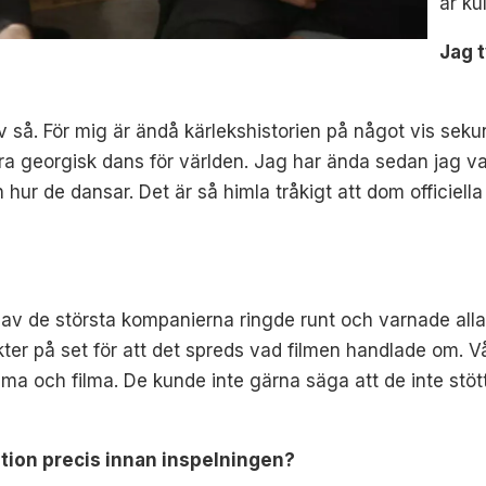
är ku
Jag t
 så. För mig är ändå kärlekshistorien på något vis sekund
ra georgisk dans för världen. Jag har ända sedan jag var 
 hur de dansar. Det är så himla tråkigt att dom officiell
t av de största kompanierna ringde runt och varnade alla
vakter på set för att det spreds vad filmen handlade om. V
a och filma. De kunde inte gärna säga att de inte stöt
cation precis innan inspelningen?