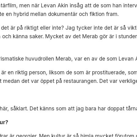
ärfilm, men när Levan Akin insåg att de som han intervju
växte en hybrid mellan dokumentär och fiktion fram.
det är på riktigt eller inte? Jag tycker inte det är så vik
n och känna saker. Mycket av det Merab gör är i stunden, 
rismatiske huvudrollen Merab, var en av de som Levan A
 är en riktig person, liksom de som är prostituerade, s
 medan det var öppet på restaurangen. Det var verkligen 
här, såklart. Det känns som att jag bara har doppat tårn
ur?
rar är georgier. Men kultur är så himla mycket förutom d