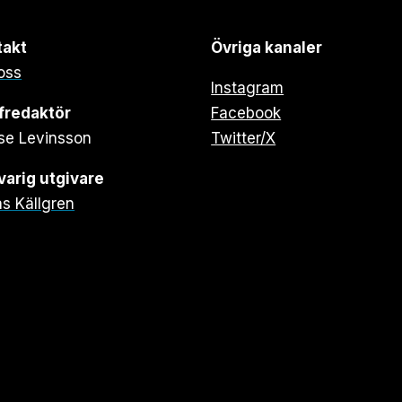
takt
Övriga kanaler
oss
Instagram
fredaktör
Facebook
se Levinsson
Twitter/X
arig utgivare
s Källgren