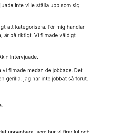
ade inte ville ställa upp som sig
tigt att kategorisera. För mig handlar
är på riktigt. Vi filmade väldigt
kin intervjuade.
om vi filmade medan de jobbade. Det
gerilla, jag har inte jobbat så förut.
a.
et uppenbara, som hur vi firar jul och