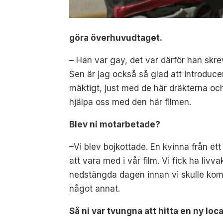
göra överhuvudtaget.
– Han var gay, det var därför han skrev
Sen är jag också så glad att introduce
mäktigt, just med de här dräkterna och
hjälpa oss med den här filmen.
Blev ni motarbetade?
–Vi blev bojkottade. En kvinna från et
att vara med i vår film. Vi fick ha liv
nedstängda dagen innan vi skulle komm
något annat.
Så ni var tvungna att hitta en ny lo