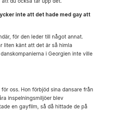
l att du också tar upp det.
ycker inte att det hade med gay att
är, för den leder till något annat.
liten känt att det är så himla
a danskompanierna i Georgien inte ville
 för oss. Hon förbjöd sina dansare från
åra inspelningsmiljöer blev
tade en gayfilm, så då hittade de på