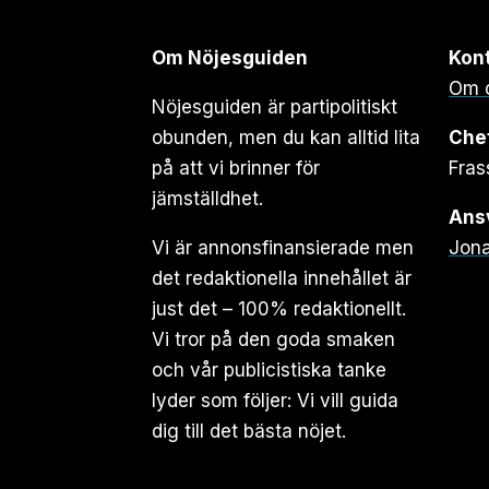
Om Nöjesguiden
Kon
Om 
Nöjesguiden är partipolitiskt
obunden, men du kan alltid lita
Che
på att vi brinner för
Fras
jämställdhet.
Ansv
Vi är annonsfinansierade men
Jona
det redaktionella innehållet är
just det – 100% redaktionellt.
Vi tror på den goda smaken
och vår publicistiska tanke
lyder som följer: Vi vill guida
dig till det bästa nöjet.