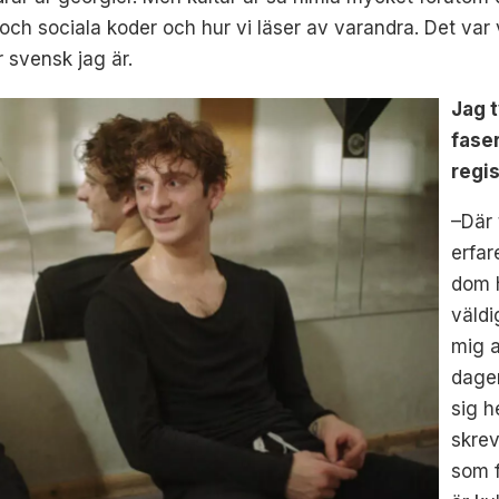
ch sociala koder och hur vi läser av varandra. Det var
r svensk jag är.
Jag 
faser
regis
–Där 
erfar
dom 
väldi
mig a
dage
sig h
skrev
som f