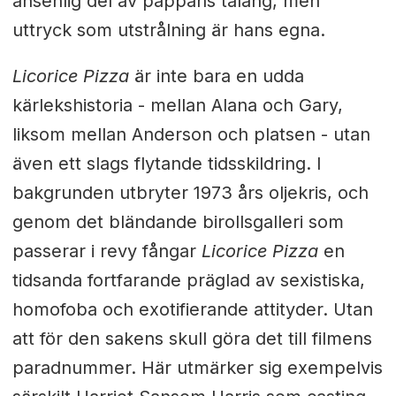
ansenlig del av pappans talang, men
uttryck som utstrålning är hans egna.
Licorice Pizza
är inte bara en udda
kärlekshistoria - mellan Alana och Gary,
liksom mellan Anderson och platsen - utan
även ett slags flytande tidsskildring. I
bakgrunden utbryter 1973 års oljekris, och
genom det bländande birollsgalleri som
passerar i revy fångar
Licorice Pizza
en
tidsanda fortfarande präglad av sexistiska,
homofoba och exotifierande attityder. Utan
att för den sakens skull göra det till filmens
paradnummer. Här utmärker sig exempelvis