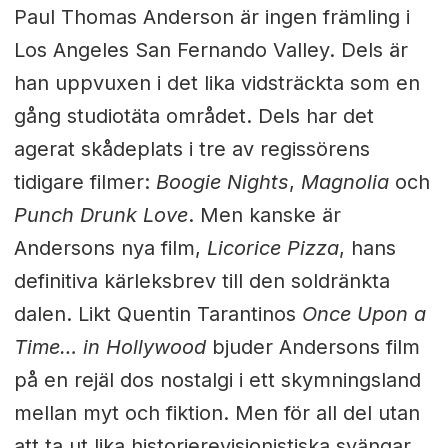
Paul Thomas Anderson är ingen främling i
Los Angeles San Fernando Valley. Dels är
han uppvuxen i det lika vidsträckta som en
gång studiotäta området. Dels har det
agerat skådeplats i tre av regissörens
tidigare filmer:
Boogie Nights
,
Magnolia
och
Punch Drunk Love
. Men kanske är
Andersons nya film,
Licorice Pizza
, hans
definitiva kärleksbrev till den soldränkta
dalen. Likt Quentin Tarantinos
Once Upon a
Time… in Hollywood
bjuder Andersons film
på en rejäl dos nostalgi i ett skymningsland
mellan myt och fiktion. Men för all del utan
att ta ut lika historierevisionistiska svängar.