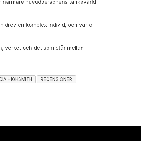
mmer närmare huvudpersonens tankevärld
om drev en komplex individ, och varför
, verket och det som står mellan
CIA HIGHSMITH
RECENSIONER