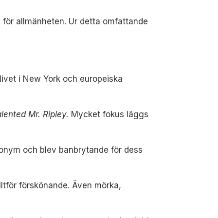
 för allmänheten. Ur detta omfattande
slivet i New York och europeiska
lented Mr. Ripley.
Mycket fokus läggs
udonym och blev banbrytande för dess
lltför förskönande. Även mörka,