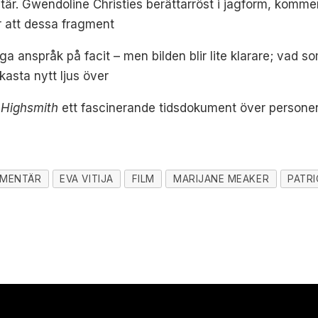
entär. Gwendoline Christies berättarröst i jagform, ko
ör att dessa fragment
ga anspråk på facit – men bilden blir lite klarare; vad s
asta nytt ljus över
 Highsmith
ett fascinerande tidsdokument över personen
MENTÄR
EVA VITIJA
FILM
MARIJANE MEAKER
PATRI