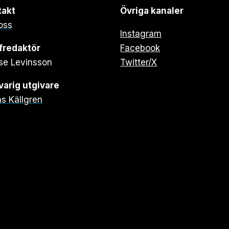
takt
Övriga kanaler
oss
Instagram
fredaktör
Facebook
se Levinsson
Twitter/X
arig utgivare
s Källgren