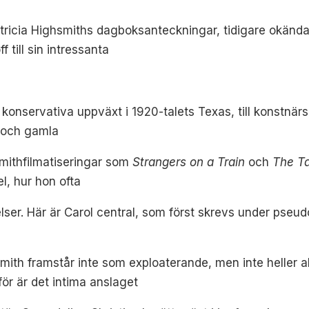
tricia Highsmiths dagboksanteckningar, tidigare okända
f till sin intressanta
 konservativa uppväxt i 1920-talets Texas, till konstnär
r och gamla
smithfilmatiseringar som
Strangers on a Train
och
The Ta
l, hur hon ofta
lser. Här är Carol central, som först skrevs under pse
mith framstår inte som exploaterande, men inte heller a
ör är det intima anslaget