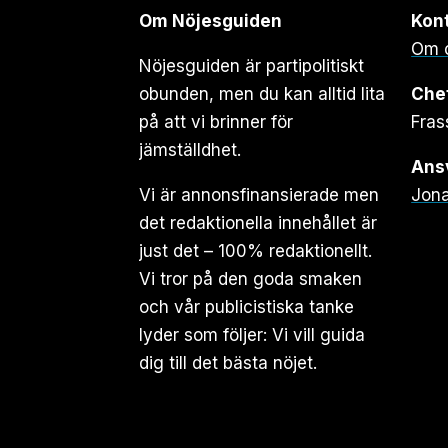
Om Nöjesguiden
Kon
Om 
Nöjesguiden är partipolitiskt
obunden, men du kan alltid lita
Che
på att vi brinner för
Fras
jämställdhet.
Ansv
Vi är annonsfinansierade men
Jona
det redaktionella innehållet är
just det – 100% redaktionellt.
Vi tror på den goda smaken
och vår publicistiska tanke
lyder som följer: Vi vill guida
dig till det bästa nöjet.