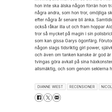
hon inte ska älska någon förrän hon tr
några andra, som hon tror, omöjliga sk
efter några år senare bli änka. Samtidi
också råkar illa ut och fram hoppar Ai
tror så mycket på magin i sin polisbrick
som kan gissa Garys ögonfärg. Förutom
någon slags tidsriktig girl power, själ
och även om tanken kanske är god är 
tvingas göra avkall på sina häxkonste
allsmäktig, och som genom seklerna ha
DIANNE WIEST
RECENSIONER
NICO