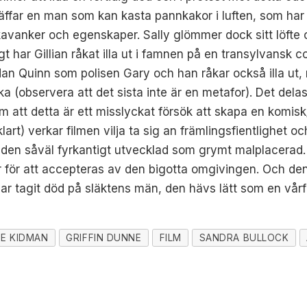
äffar en man som kan kasta pannkakor i luften, som har 
avanker och egenskaper. Sally glömmer dock sitt löfte oc
gt har Gillian råkat illa ut i famnen på en transylvansk 
dan Quinn som polisen Gary och han råkar också illa ut,
a (observera att det sista inte är en metafor). Det delas f
 att detta är ett misslyckat försök att skapa en komis
vklart) verkar filmen vilja ta sig an främlingsfientlighet
den såväl fyrkantigt utvecklad som grymt malplacerad.
r för att accepteras av den bigotta omgivingen. Och de
r tagit död på släktens män, den hävs lätt som en vårf
LE KIDMAN
GRIFFIN DUNNE
FILM
SANDRA BULLOCK