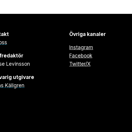
takt
Övriga kanaler
oss
Instagram
fredaktör
Facebook
se Levinsson
Twitter/X
arig utgivare
s Källgren