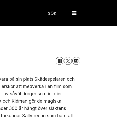
SÖK
" vara på sin plats.Skådespelaren och
elerskor att medverka i en film som
 av såväl droger som idiotier.
ock och Kidman gör de magiska
under 300 år hängt över släktens
e förkunnar Sally redan som barn att