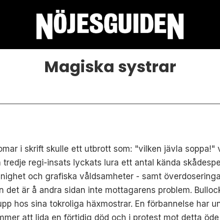
Magiska systrar
mar i skrift skulle ett utbrott som: "vilken jävla soppa!
n tredje regi-insats lyckats lura ett antal kända skådesp
fånighet och grafiska våldsamheter - samt överdoseringar
n det är å andra sidan inte mottagarens problem. Bull
 upp hos sina tokroliga häxmostrar. En förbannelse har 
ommer att lida en förtidig död och i protest mot detta öd