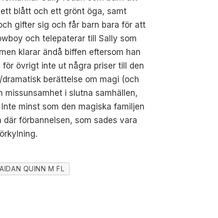
ett blått och ett grönt öga, samt
h gifter sig och får barn bara för att
cowboy och telepaterar till Sally som
 men klarar ändå biffen eftersom han
ör övrigt inte ut några priser till den
k/dramatisk berättelse om magi (och
 och missunsamhet i slutna samhällen,
 Inte minst som den magiska familjen
n där förbannelsen, som sades vara
örkylning.
AIDAN QUINN M FL