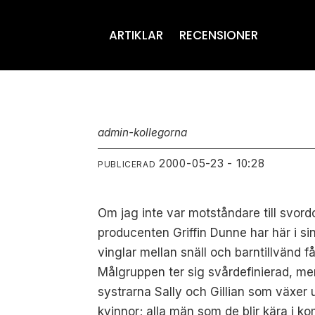
ARTIKLAR
RECENSIONER
admin-kollegorna
2000-05-23 - 10:28
PUBLICERAD
Om jag inte var motståndare till svordo
producenten Griffin Dunne har här i si
vinglar mellan snäll och barntillvänd 
Målgruppen ter sig svårdefinierad, me
systrarna Sally och Gillian som växer
kvinnor; alla män som de blir kära i k