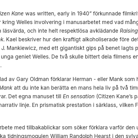
tizen Kane
was written, early in 1940” förkunnade filmkri
r kring Welles involvering i manusarbetet med vad många 
om läsvärda, och inte helt respektlösa avklädande
Raisin
nk
. Kael beskriver hur den kraftigt alkoholiserade före det
. Mankiewicz, med ett gigantiskt gips på benet lagts på
t unga geniet Welles. De två skulle bittert dela filmens
.
ad av Gary Oldman förklarar Herman - eller Mank som h
Mank
att du inte kan berätta en mans hela liv på två timm
ar. Det egna manuset till
En sensation
(Citizen Kane’s p
arrativ linje. En prismatisk prestation i särklass, vilk
te med tillbakablickar som söker förklara varför den u
ika tidningsmogulen William Randolph Hearst i den sylv