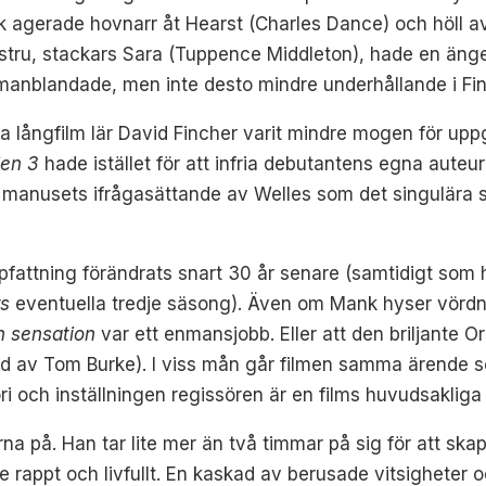
ank agerade hovnarr åt Hearst (Charles Dance) och höll 
tru, stackars Sara (Tuppence Middleton), hade en ängel
manblandade, men inte desto mindre underhållande i Fin
rsta långfilm lär David Fincher varit mindre mogen för u
ien 3
hade istället för att infria debutantens egna au
r manusets ifrågasättande av Welles som det singulära s
ppfattning förändrats snart 30 år senare (samtidigt som
rs
eventuella tredje säsong). Även om Mank hyser vördnad
 sensation
var ett enmansjobb. Eller att den briljante O
ad av Tom Burke). I viss mån går filmen samma ärende s
ri och inställningen regissören är en films huvudsakliga
na på. Han tar lite mer än två timmar på sig för att ska
e rappt och livfullt. En kaskad av berusade vitsigheter