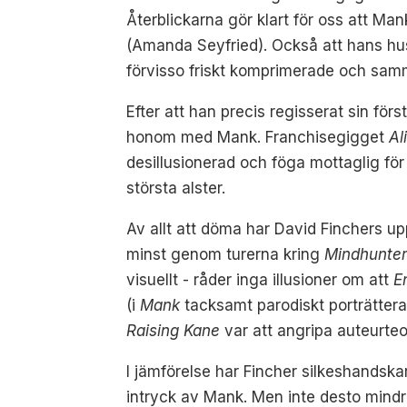
Återblickarna gör klart för oss att M
(Amanda Seyfried). Också att hans hus
förvisso friskt komprimerade och sam
Efter att han precis regisserat sin fö
honom med Mank. Franchisegigget
Al
desillusionerad och föga mottaglig fö
största alster.
Av allt att döma har David Finchers u
minst genom turerna kring
Mindhunte
visuellt - råder inga illusioner om att
En
(i
Mank
tacksamt parodiskt porträtter
Raising Kane
var att angripa auteurteo
I jämförelse har Fincher silkeshandskar
intryck av Mank. Men inte desto mindr