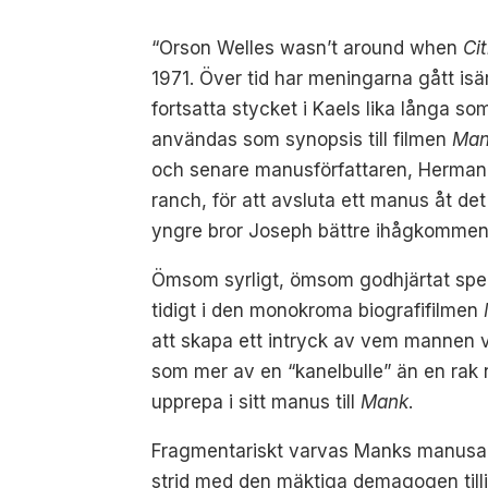
“Orson Welles wasn’t around when
Ci
1971. Över tid har meningarna gått isä
fortsatta stycket i Kaels lika långa s
användas som synopsis till filmen
Ma
och senare manusförfattaren, Herman J
ranch, för att avsluta ett manus åt de
yngre bror Joseph bättre ihågkommen
Ömsom syrligt, ömsom godhjärtat spel
tidigt i den monokroma biografifilmen
att skapa ett intryck av vem mannen v
som mer av en “kanelbulle” än en rak n
upprepa i sitt manus till
Mank
.
Fragmentariskt varvas Manks manusarbe
strid med den mäktiga demagogen till