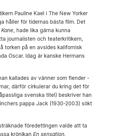
tikern Pauline Kael i The New Yorker
håller för tidernas bästa film. Det
g Kane
, hade lika gärna kunna
ta journalisten och teaterkritikern,
 torken på en avsides kalifornisk
 enda Oscar. Idag är kanske Hermans
an kallades av vänner som fiender -
ar, därför cirkulerar du kring det för
åpassliga svenska titel) beskriver han
en Finchers pappa Jack (1930-2003) sökt
träknade föredettingen valde att ta
assa krönikan
En sensation
.