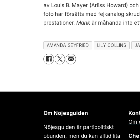
av Louis B. Mayer (Arliss Howard) och 
foto har försätts med fejkanalog skrud 
prestationer.
Mank
är måhända inte ett
AMANDA SEYFRIED
LILY COLLINS
JA
Om Nöjesguiden
Kon
Om 
Nöjesguiden är partipolitiskt
obunden, men du kan alltid lita
Che