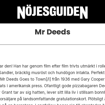
Mr Deeds
r den! Han har genom film efter film trivts utmärkt i rol
ör Sandler, bräcklig musröst och hundögon intakta. Perfe
]Mr Deeds Goes to Town[/I] från 1936 med Gary Cooper 
tats i amerikansk press. Ofantligt gode pizzabagaren De
rant tar av sig hatten, lever sitt lilla liv i stillsam bo
rsäljare på landsomfattande gratulationskort. Plötsligt 