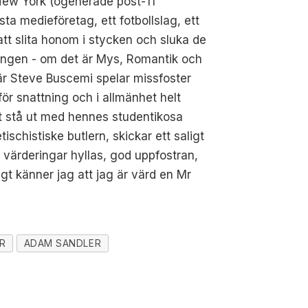
n New York (ogenerade post-11
ta medieföretag, ett fotbollslag, ett
tt slita honom i stycken och sluka de
poängen - om det är Mys, Romantik och
 när Steve Buscemi spelar missfoster
ör snattning och i allmänhet helt
tt stå ut med hennes studentikosa
tischistiske butlern, skickar ett saligt
a värderingar hyllas, god uppfostran,
gt känner jag att jag är värd en Mr
R
ADAM SANDLER