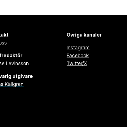
takt
Övriga kanaler
oss
Instagram
fredaktör
Facebook
se Levinsson
Twitter/X
arig utgivare
s Källgren