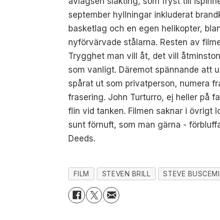
avlägsen släkting, som fryst till ispi
september hyllningar inkluderat brandkå
basketlag och en egen helikopter, bla
nyförvärvade stålarna. Resten av film
Trygghet man vill åt, det vill åtminsto
som vanligt. Däremot spännande att up
spårat ut som privatperson, numera fr
frasering. John Turturro, ej heller på f
flin vid tanken. Filmen saknar i övrigt
sunt förnuft, som man gärna - förbluff
Deeds.
FILM
STEVEN BRILL
STEVE BUSCEMI 