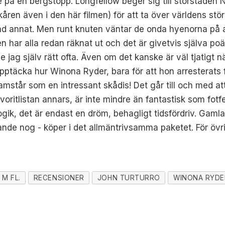
nne på en bergstopp. Longfellow beger sig till storstade
ren även i den här filmen) för att ta över världens störs
nd annat. Men runt knuten väntar de onda hyenorna på a
en har alla redan räknat ut och det är givetvis själva 
ne jag själv rätt ofta. Även om det kanske är väl tjatigt
ptäcka hur Winona Ryder, bara för att hon arresterats f
amstår som en intressant skådis! Det går till och med a
avoritlistan annars, är inte mindre än fantastisk som fotfe
 logik, det är endast en dröm, behagligt tidsfördriv. Gaml
ande nog - köper i det allmäntrivsamma paketet. För övri
M FL.
RECENSIONER
JOHN TURTURRO
WINONA RYDE