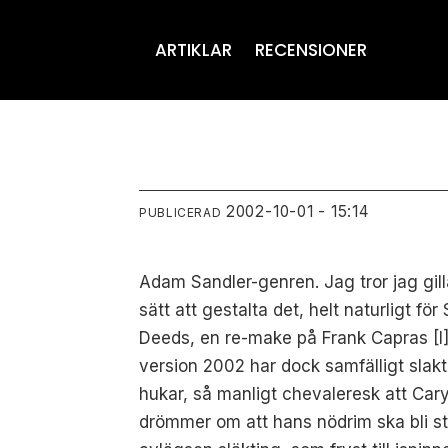
ARTIKLAR
RECENSIONER
2002-10-01 - 15:14
PUBLICERAD
Adam Sandler-genren. Jag tror jag gilla
sätt att gestalta det, helt naturligt f
Deeds, en re-make på Frank Capras [I
version 2002 har dock samfälligt slak
hukar, så manligt chevaleresk att Cary G
drömmer om att hans nödrim ska bli sto