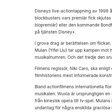
Disneys live-actiontappning av 1998 
blockbusters vars premiär fick skjutas
biopremiär) eller den kommande Bond
på tjänsten Disney+.
I grova drag är berättelsen om flicka
Mulan (Yifei Liu) tar upp kampen mot 
musikalnumren. Och det tredje den sna
Filmens regissör, Niki Caro, ska enligt
filmhistoriens mest informerade konstn
Bland actionfilmens internationella fl
musikalen. Wuxia är ursprungligen en sa
från kinesisk opera till tv-spel. Mul
undantag för några enskilda graciösa rö