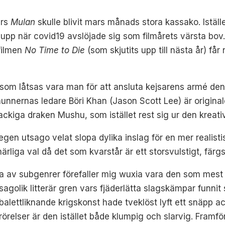
års
Mulan
skulle blivit mars månads stora kassako. Istäl
 upp när covid19 avslöjade sig som filmårets värsta bov. 
filmen
No Time to Die
(som skjutits upp till nästa år) få
n som låtsas vara man för att ansluta kejsarens armé de
hunnernas ledare Böri Khan (Jason Scott Lee) är origina
ckiga draken Mushu, som istället rest sig ur den kreat
 egen utsago velat slopa dylika inslag för en mer realist
ärliga val då det som kvarstår är ett storsvulstigt, fär
ora av subgenrer förefaller mig wuxia vara den som mest
golik litterär gren vars fjäderlätta slagskämpar funnit 
ans balettliknande krigskonst hade tveklöst lyft ett snä
relser är den istället både klumpig och slarvig. Framföra