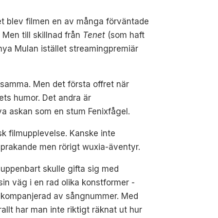
let blev filmen en av många förväntade
Men till skillnad från
Tenet
(som haft
r nya Mulan istället streamingpremiär
nsamma. Men det första offret när
lets humor. Det andra är
iva askan som en stum Fenixfågel.
isk filmupplevelse. Kanske inte
gsprakande men rörigt wuxia-äventyr.
 uppenbart skulle gifta sig med
sin väg i en rad olika konstformer -
pp ackompanjerad av sångnummer. Med
llt har man inte riktigt räknat ut hur