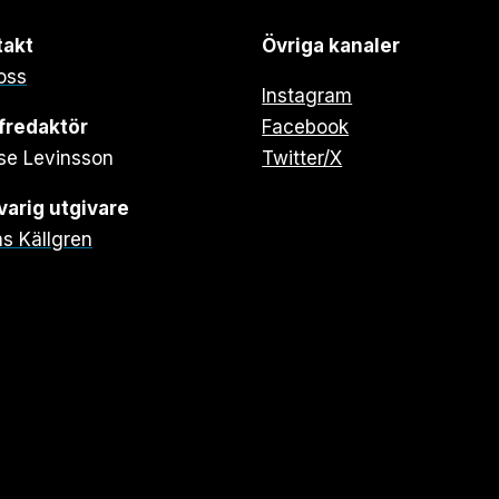
takt
Övriga kanaler
oss
Instagram
fredaktör
Facebook
se Levinsson
Twitter/X
arig utgivare
s Källgren