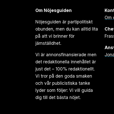
Om Nöjesguiden
Kon
Om 
Nöjesguiden är partipolitiskt
obunden, men du kan alltid lita
Che
på att vi brinner för
Fras
jämställdhet.
Ansv
Vi är annonsfinansierade men
Jona
det redaktionella innehållet är
just det – 100% redaktionellt.
Vi tror på den goda smaken
och vår publicistiska tanke
lyder som följer: Vi vill guida
dig till det bästa nöjet.