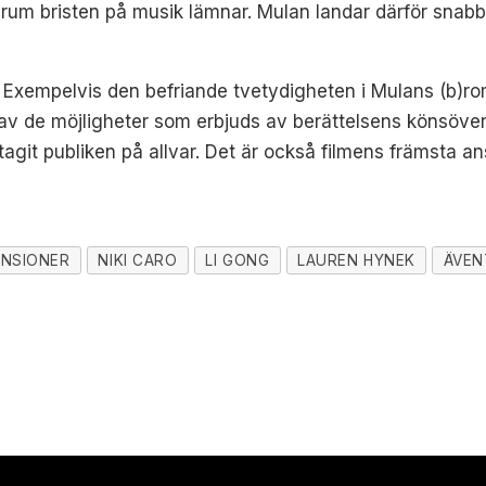
rum bristen på musik lämnar. Mulan landar därför snabbt 
. Exempelvis den befriande tvetydigheten i Mulans (b)r
 av de möjligheter som erbjuds av berättelsens könsöve
agit publiken på allvar. Det är också filmens främsta ans
ENSIONER
NIKI CARO
LI GONG
LAUREN HYNEK
ÄVEN