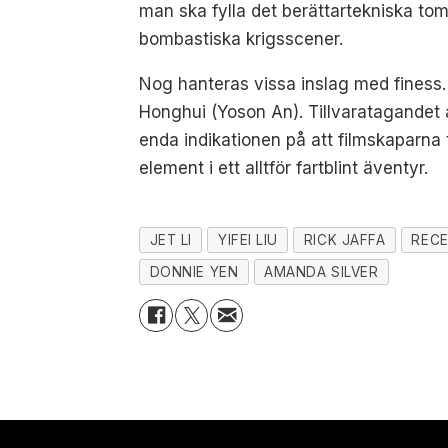
man ska fylla det berättartekniska tom
bombastiska krigsscener.
Nog hanteras vissa inslag med finess
Honghui (Yoson An). Tillvaratagandet
enda indikationen på att filmskaparna t
element i ett alltför fartblint äventyr.
JET LI
YIFEI LIU
RICK JAFFA
REC
DONNIE YEN
AMANDA SILVER