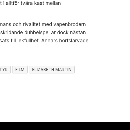
i alltför tvära kast mellan
omans och rivalitet med vapenbrodern
rskridande dubbelspel är dock nästan
ats till lekfullhet. Annars bortslarvade
TYR
FILM
ELIZABETH MARTIN