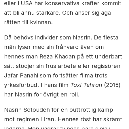
eller i USA har konservativa krafter kommit
att bli ännu starkare. Och anser sig äga
rätten till kvinnan.
Då behövs individer som Nasrin. De flesta
män lyser med sin frånvaro även om
hennes man Reza Khadan på ett underbart
sätt stödjer sin frus arbete eller regissören
Jafar Panahi som fortsätter filma trots
yrkesförbud. I hans film
Taxi Tehran
(2015)
har Nasrin för övrigt en roll.
Nasrin Sotoudeh för en outtröttlig kamp
mot regimen i Iran. Hennes röst har skrämt
ledarna. Hon vägrar tvingas bära slöja i