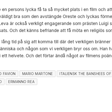
 en persons lycka få ta så mycket plats i en film och at
ldigt bra som den avstängde Oreste och lyckas förmed
Di Leva är också verkligt engagerande som prästen Luigi 
sats. Och det känns befriande att få möta en religiös so
ng tid på sig att komma till där det verkligen bränner til
människa och någon som vi verkligen bryr oss om. Han ha
 i ett helvete. Och det förtar ändå något av filmens poän
O FAVION
MARIO MARTONE
ITALIENSK THE BANSHEES OF 
O
ERMANNO REA