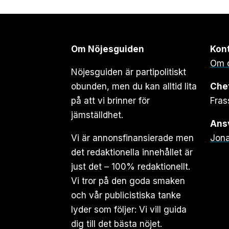
Om Nöjesguiden
Kon
Om 
Nöjesguiden är partipolitiskt
obunden, men du kan alltid lita
Che
på att vi brinner för
Fras
jämställdhet.
Ansv
Vi är annonsfinansierade men
Jona
det redaktionella innehållet är
just det – 100% redaktionellt.
Vi tror på den goda smaken
och vår publicistiska tanke
lyder som följer: Vi vill guida
dig till det bästa nöjet.