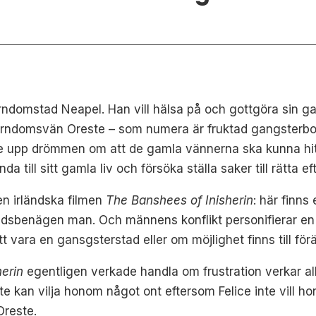
n barndomstad Neapel. Han vill hälsa på och gottgöra s
ndomsvän Oreste – som numera är fruktad gangsterboss i
 ge upp drömmen om att de gamla vännerna ska kunna hitta
da till sitt gamla liv och försöka ställa saker till rätta ef
en irländska filmen
The Banshees of Inisherin
: här finns
benägen man. Och männens konflikt personifierar en kon
 vara en gansgsterstad eller om möjlighet finns till för
herin
egentligen verkade handla om frustration verkar all
te kan vilja honom något ont eftersom Felice inte vill 
Oreste.