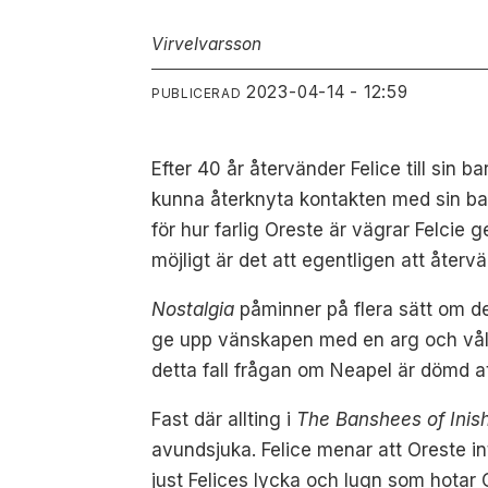
Virve
Ivarsson
2023-04-14 - 12:59
PUBLICERAD
Efter 40 år återvänder Felice till si
kunna återknyta kontakten med sin bar
för hur farlig Oreste är vägrar Felcie
möjligt är det att egentligen att återvän
Nostalgia
påminner på flera sätt om d
ge upp vänskapen med en arg och vålds
detta fall frågan om Neapel är dömd att
Fast där allting i
The Banshees of Inis
avundsjuka. Felice menar att Oreste in
just Felices lycka och lugn som hotar 