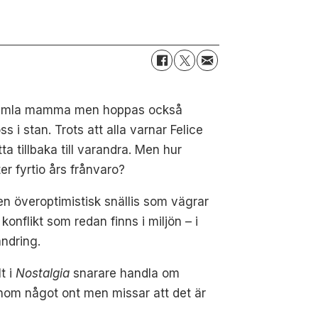
in gamla mamma men hoppas också
 stan. Trots att alla varnar Felice
 tillbaka till varandra. Men hur
ter fyrtio års frånvaro?
 en överoptimistisk snällis som vägrar
flikt som redan finns i miljön – i
ändring.
t i
Nostalgia
snarare handla om
honom något ont men missar att det är