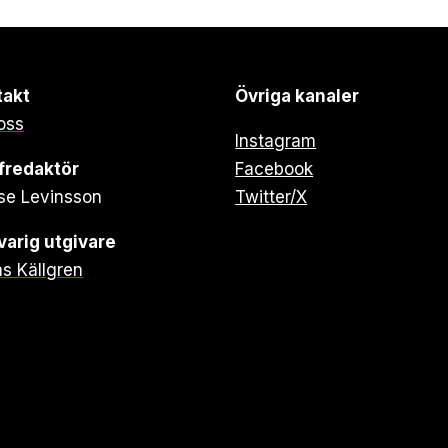
takt
Övriga kanaler
oss
Instagram
fredaktör
Facebook
se Levinsson
Twitter/X
arig utgivare
s Källgren