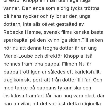
direktör Khopp en man utan egentliga
vänner. Den enda som aldrig tycks tröttna
på hans nycker och fyllor är den unga
dottern, inte alls oävet gestaltad av
Rebecka Hemse, svensk films kanske bästa
sparkapital på den kvinnliga sidan.Till saken
hör nu att denna trogna dotter är en ung
Marie-Louise och direktör Khopp alltså
hennes framlidna pappa. Filmen Nu är
pappa trött igen är således ett kärleksfullt,
tragikomiskt porträtt från dotter till far. Och
med tanke på pappans tyranniska och
insiktlösa framfart får han nog vara glad, där
han nu vilar, att det var just detta originella