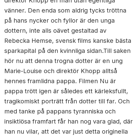
direktör Khopp en man utan egentliga
vänner. Den enda som aldrig tycks tröttna
på hans nycker och fyllor är den unga
dottern, inte alls oävet gestaltad av
Rebecka Hemse, svensk films kanske bästa
sparkapital på den kvinnliga sidan.Till saken
hör nu att denna trogna dotter är en ung
Marie-Louise och direktör Khopp alltså
hennes framlidna pappa. Filmen Nu är
pappa trött igen är således ett kärleksfullt,
tragikomiskt porträtt från dotter till far. Och
med tanke på pappans tyranniska och
insiktlösa framfart får han nog vara glad, där
han nu vilar, att det var just detta originella