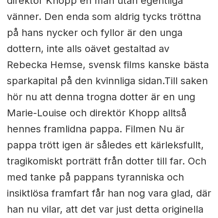
direktör Khopp en man utan egentliga
vänner. Den enda som aldrig tycks tröttna
på hans nycker och fyllor är den unga
dottern, inte alls oävet gestaltad av
Rebecka Hemse, svensk films kanske bästa
sparkapital på den kvinnliga sidan.Till saken
hör nu att denna trogna dotter är en ung
Marie-Louise och direktör Khopp alltså
hennes framlidna pappa. Filmen Nu är
pappa trött igen är således ett kärleksfullt,
tragikomiskt porträtt från dotter till far. Och
med tanke på pappans tyranniska och
insiktlösa framfart får han nog vara glad, där
han nu vilar, att det var just detta originella