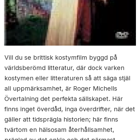
Vill du se brittisk kostymfilm byggd på
världsberömd litteratur, där dock varken
kostymen eller litteraturen så att säga stjäl
all uppmärksamhet, är Roger Michells
Övertalning det perfekta sällskapet. Här
finns inget överdåd, inga överdrifter, när det
gäller att tidsprägla historien; här finns
tvärtom en hälsosam återhållsamhet,
präglad av det enkla och det närmast