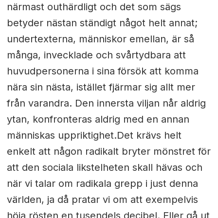
närmast outhärdligt och det som sägs
betyder nästan ständigt något helt annat;
undertexterna, människor emellan, är så
många, invecklade och svårtydbara att
huvudpersonerna i sina försök att komma
nära sin nästa, istället fjärmar sig allt mer
från varandra. Den innersta viljan når aldrig
ytan, konfronteras aldrig med en annan
människas uppriktighet.Det krävs helt
enkelt att någon radikalt bryter mönstret för
att den sociala likstelheten skall hävas och
när vi talar om radikala grepp i just denna
världen, ja då pratar vi om att exempelvis
höja rösten en tusendels decibel. Eller gå ut