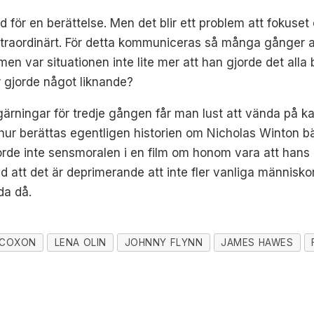
d för en berättelse. Men det blir ett problem att fokuse
xtraordinärt. För detta kommuniceras så många gånger att 
men var situationen inte lite mer att han gjorde det alla 
r gjorde något liknande?
gärningar för tredje gången får man lust att vända på k
 hur berättas egentligen historien om Nicholas Winton b
orde inte sensmoralen i en film om honom vara att han
d att det är deprimerande att inte fler vanliga människ
da då.
 COXON
LENA OLIN
JOHNNY FLYNN
JAMES HAWES