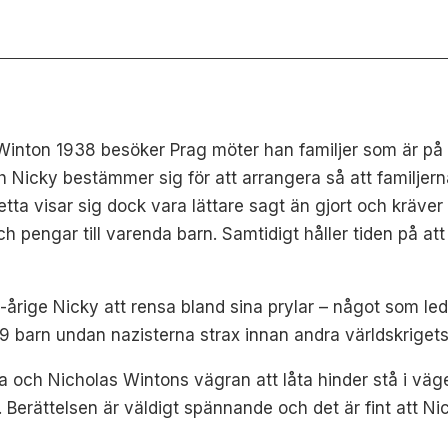
nton 1938 besöker Prag möter han familjer som är på f
ch Nicky bestämmer sig för att arrangera så att familjer
Detta visar sig dock vara lättare sagt än gjort och krä
h pengar till varenda barn. Samtidigt håller tiden på att 
ge Nicky att rensa bland sina prylar – något som leder t
 barn undan nazisterna strax innan andra världskrigets
a och Nicholas Wintons vägran att låta hinder stå i väg
Berättelsen är väldigt spännande och det är fint att Nic