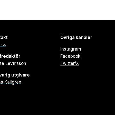
takt
Övriga kanaler
oss
Instagram
fredaktör
Facebook
se Levinsson
Twitter/X
arig utgivare
s Källgren