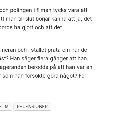
t och poängen i filmen tycks vara att
man till slut börjar känna att ja, det
borde ha gjort och att det
ameran och i stället prata om hur de
äst? Han säger flera gånger att han
s ageranden berodde på att han var en
or som han försökte göra något? För
FILM
RECENSIONER