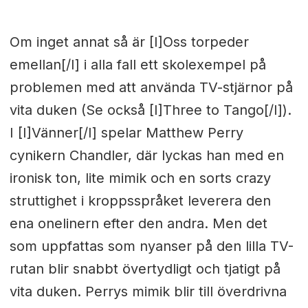
Om inget annat så är [I]Oss torpeder
emellan[/I] i alla fall ett skolexempel på
problemen med att använda TV-stjärnor på
vita duken (Se också [I]Three to Tango[/I]).
I [I]Vänner[/I] spelar Matthew Perry
cynikern Chandler, där lyckas han med en
ironisk ton, lite mimik och en sorts crazy
struttighet i kroppsspråket leverera den
ena onelinern efter den andra. Men det
som uppfattas som nyanser på den lilla TV-
rutan blir snabbt övertydligt och tjatigt på
vita duken. Perrys mimik blir till överdrivna