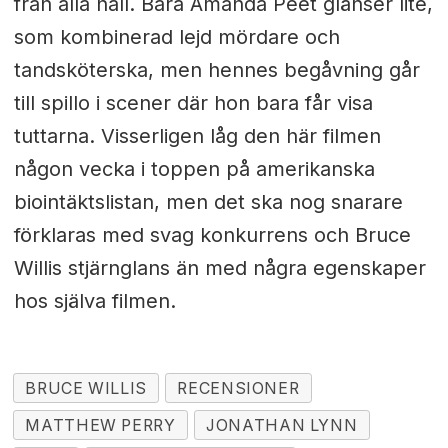
från alla håll. Bara Amanda Peet glänser lite,
som kombinerad lejd mördare och
tandsköterska, men hennes begåvning går
till spillo i scener där hon bara får visa
tuttarna. Visserligen låg den här filmen
någon vecka i toppen på amerikanska
biointäktslistan, men det ska nog snarare
förklaras med svag konkurrens och Bruce
Willis stjärnglans än med några egenskaper
hos själva filmen.
BRUCE WILLIS
RECENSIONER
MATTHEW PERRY
JONATHAN LYNN