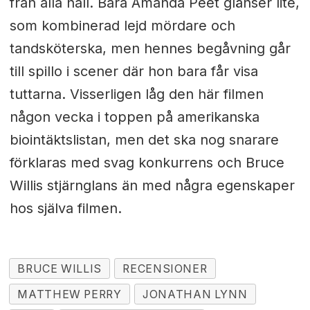
från alla håll. Bara Amanda Peet glänser lite,
som kombinerad lejd mördare och
tandsköterska, men hennes begåvning går
till spillo i scener där hon bara får visa
tuttarna. Visserligen låg den här filmen
någon vecka i toppen på amerikanska
biointäktslistan, men det ska nog snarare
förklaras med svag konkurrens och Bruce
Willis stjärnglans än med några egenskaper
hos själva filmen.
BRUCE WILLIS
RECENSIONER
MATTHEW PERRY
JONATHAN LYNN