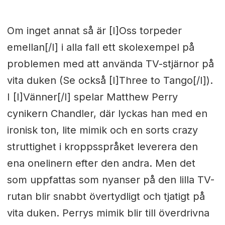
Om inget annat så är [I]Oss torpeder
emellan[/I] i alla fall ett skolexempel på
problemen med att använda TV-stjärnor på
vita duken (Se också [I]Three to Tango[/I]).
I [I]Vänner[/I] spelar Matthew Perry
cynikern Chandler, där lyckas han med en
ironisk ton, lite mimik och en sorts crazy
struttighet i kroppsspråket leverera den
ena onelinern efter den andra. Men det
som uppfattas som nyanser på den lilla TV-
rutan blir snabbt övertydligt och tjatigt på
vita duken. Perrys mimik blir till överdrivna