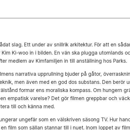
kådat slag. Ett under av snillrik arkitektur. För att en så
Kim Ki-woo in i bilden. En vän ska plugga utomlands oc
ter medlem av Kimfamiljen in till anställning hos Parks.
 Filmens narrativa upprullning bjuder på gåtor, överraskn
oteknik, men även med en god dos substans. Den berör 
älstånd formar ens moraliska kompass. Om hungern gräv
en empatisk varelse? Det gör filmen greppbar och väck
tera till och känna med.
n fungerar ungefär som en välskriven säsong TV. Hur ha
en film som sällan stannar till i nuet. Inom loppet av fil