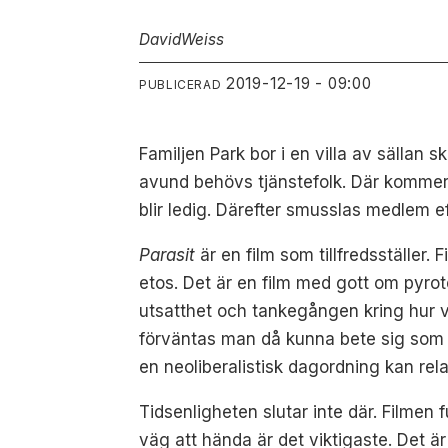
David
Weiss
2019-12-19 - 09:00
PUBLICERAD
Familjen Park bor i en villa av sällan s
avund behövs tjänstefolk. Där kommer 
blir ledig. Därefter smusslas medlem ef
Parasit
är en film som tillfredsställer.
etos. Det är en film med gott om pyr
utsatthet och tankegången kring hur v
förväntas man då kunna bete sig som 
en neoliberalistisk dagordning kan rela
Tidsenligheten slutar inte där. Filme
väg att hända är det viktigaste. Det är 