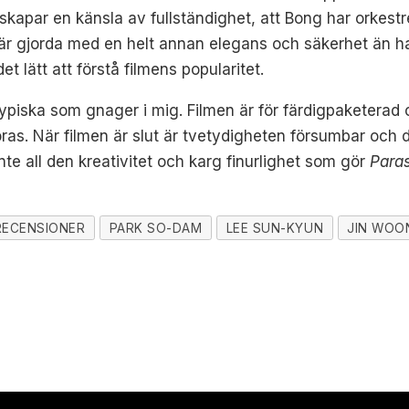
kapar en känsla av fullständighet, att Bong har orkestre
 är gjorda med en helt annan elegans och säkerhet än h
 det lätt att förstå filmens popularitet.
ypiska som gnager i mig. Filmen är för färdigpaketerad o
as. När filmen är slut är tvetydigheten försumbar och d
inte all den kreativitet och karg finurlighet som gör
Paras
RECENSIONER
PARK SO-DAM
LEE SUN-KYUN
JIN WOO