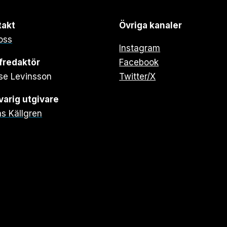
takt
Övriga kanaler
oss
Instagram
fredaktör
Facebook
se Levinsson
Twitter/X
arig utgivare
s Källgren