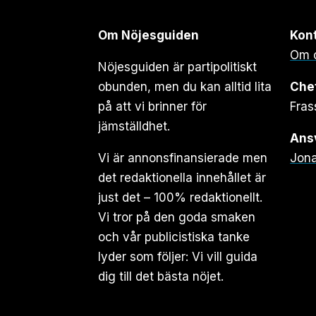
Om Nöjesguiden
Kon
Om 
Nöjesguiden är partipolitiskt
obunden, men du kan alltid lita
Che
på att vi brinner för
Fras
jämställdhet.
Ansv
Vi är annonsfinansierade men
Jona
det redaktionella innehållet är
just det – 100% redaktionellt.
Vi tror på den goda smaken
och vår publicistiska tanke
lyder som följer: Vi vill guida
dig till det bästa nöjet.