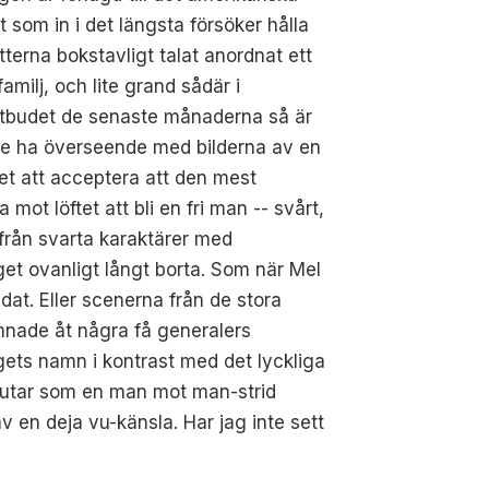
 som in i det längsta försöker hålla
tterna bokstavligt talat anordnat ett
amilj, och lite grand sådär i
outbudet de senaste månaderna så är
ste ha överseende med bilderna av en
det att acceptera att den mest
ot löftet att bli en fri man -- svårt,
 från svarta karaktärer med
get ovanligt långt borta. Som när Mel
dat. Eller scenerna från de stora
mnade åt några få generalers
igets namn i kontrast med det lyckliga
slutar som en man mot man-strid
v en deja vu-känsla. Har jag inte sett