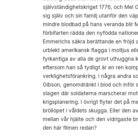
självständighetskriget 1776, och Mel G
sig själv och sin familj utanför den vä
mindre blodbad på hans veranda blir Mart
förbifarten rädda den nyfödda nation
Emmerichs säkra berättande en fröjd a
urblekt amerikansk flagga i motljus el
fyrkantiga av alla de grovt uthuggna k
eftersom han så tydligt är en ren komp
verklighetsförankring. I några andra s
Gibson, genomdränkt i blod och inför si
slagen där soldaterna marscherar mot 
krigsplanering. I övrigt flyter det på
bröllopet i våldets skugga. Eller de
mellan vår hjälte och den vidrigaste b
den här filmen redan?