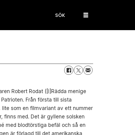
SÖK
taren Robert Rodat ([I]Rädda menige
trioten. Från första till sista
, lite som en filmvariant av ett nummer
er, finns med. Det är gyllene solsken
rmé med blodtörstiga befäl och så en
en är förlagd till det amerikanska