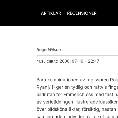
ARTIKLAR
RECENSIONER
Roger
Wilson
2000-07-16 - 22:47
PUBLICERAD
Bara kombinationen av regissören Rol
Ryan[/I]) ger en tydlig och rättvis fin
bildrutan för Emmerich oss med fast ha
av serietidningen Illustrerade klassike
över bildsköna åkrar, försiktig, nästa
samling udda individer av folket som 