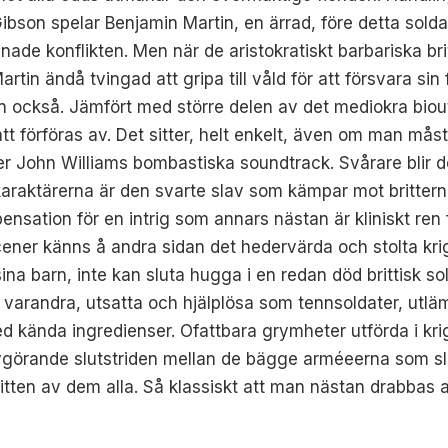
ibson spelar Benjamin Martin, en ärrad, före detta soldat
pnade konflikten. Men när de aristokratiskt barbariska bri
in ändå tvingad att gripa till våld för att försvara sin f
en också. Jämfört med större delen av det mediokra bi
tt förföras av. Det sitter, helt enkelt, även om man må
ler John Williams bombastiska soundtrack. Svårare blir 
araktärerna är den svarte slav som kämpar mot britterna m
ensation för en intrig som annars nästan är kliniskt ren
cener känns å andra sidan det hedervärda och stolta kri
na barn, inte kan sluta hugga i en redan död brittisk sol
varandra, utsatta och hjälplösa som tennsoldater, utlä
 med kända ingredienser. Ofattbara grymheter utförda i kr
n avgörande slutstriden mellan de bägge arméeerna som 
ritten av dem alla. Så klassiskt att man nästan drabbas a