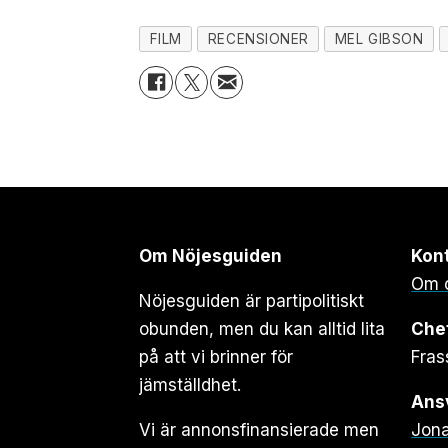
FILM
RECENSIONER
MEL GIBSON
Om Nöjesguiden
Kon
Om 
Nöjesguiden är partipolitiskt
obunden, men du kan alltid lita
Che
på att vi brinner för
Fras
jämställdhet.
Ansv
Vi är annonsfinansierade men
Jona