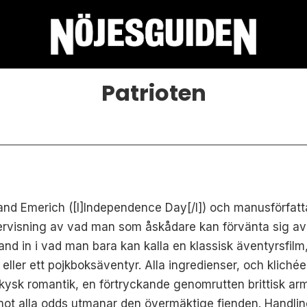
Patrioten
and Emerich ([I]Independence Day[/I]) och manusförfat
gervisning av vad man som åskådare kan förvänta sig av Pa
nd in i vad man bara kan kalla en klassisk äventyrsfilm
r eller ett pojkboksäventyr. Alla ingredienser, och kliché
n kysk romantik, en förtryckande genomrutten brittisk a
mot alla odds utmanar den övermäktige fienden. Handling