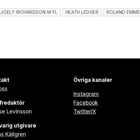
JOELY RICHARDSON M FL
HEATH LEDGER
ROLAND EMME
takt
Övriga kanaler
oss
Instagram
fredaktör
Facebook
se Levinsson
Twitter/X
arig utgivare
s Källgren