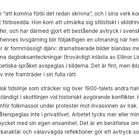
 “att komma förbi det redan skrivna”, och i sina verk ko
t förbisedda. Hon kom att utmärka sig stilistiskt i skildrin
ffer, och har därmed gjort ett bestående avtryck i svens
hennes livsgärning blir följaktligen en utmaning när hen
r är formmässigt djärv: dramatiserade bilder blandas m
a dagboksanteckningar (trovärdigt inlästa av Ellinor Li
oetiska språket avspeglas i bilderna. Det är fint, men i
inte framträder i sin fulla rätt.
gisk tidslinje som sträcker sig över 1900-talets andra
ändigt i skottlinjen vid historiskt avgörande konflikter.
inför folkmassor under protester mot invasionen av Irak.
 återspeglas inte i privatlivet. Arbetet tycks mer eller m
mycket med sin egen ensamhet. Det är en berättelse om 
karaktär och välavvägda reflektioner gör ett avtryck so