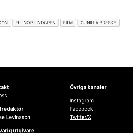
KON
ELLINOR LINDGREN
FILM
GUNILLA BRESKY
takt
Övriga kanaler
oss
Instagram
fredaktör
Facebook
se Levinsson
Twitter/X
arig utgivare