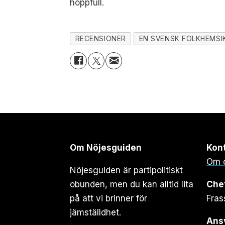
hoppfull.
RECENSIONER
EN SVENSK FOLKHEMSI
Om Nöjesguiden
Kon
Om 
Nöjesguiden är partipolitiskt
obunden, men du kan alltid lita
Che
på att vi brinner för
Fras
jämställdhet.
Ansv