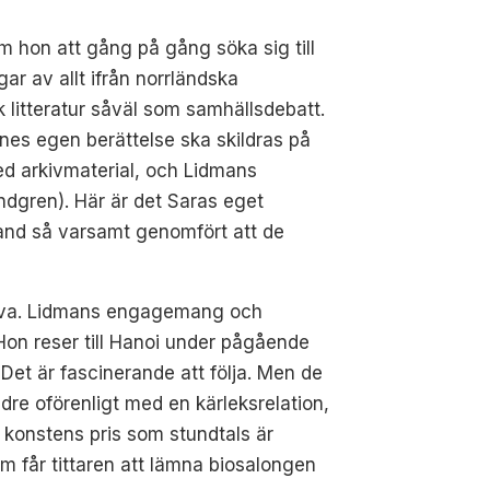
m hon att gång på gång söka sig till
gar av allt ifrån norrländska
k litteratur såväl som samhällsdebatt.
nes egen berättelse ska skildras på
ed arkivmaterial, och Lidmans
ndgren). Här är det Saras eget
bland så varsamt genomfört att de
 halva. Lidmans engagemang och
 Hon reser till Hanoi under pågående
 Det är fascinerande att följa. Men de
indre oförenligt med en kärleksrelation,
konstens pris som stundtals är
m får tittaren att lämna biosalongen