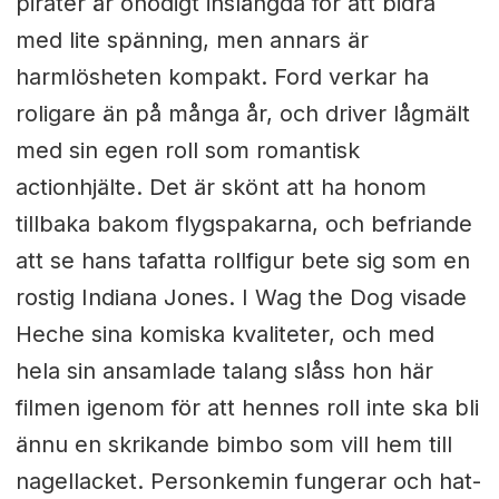
pirater är onödigt inslängda för att bidra
med lite spänning, men annars är
harmlösheten kompakt. Ford verkar ha
roligare än på många år, och driver lågmält
med sin egen roll som romantisk
actionhjälte. Det är skönt att ha honom
tillbaka bakom flygspakarna, och befriande
att se hans tafatta rollfigur bete sig som en
rostig Indiana Jones. I Wag the Dog visade
Heche sina komiska kvaliteter, och med
hela sin ansamlade talang slåss hon här
filmen igenom för att hennes roll inte ska bli
ännu en skrikande bimbo som vill hem till
nagellacket. Personkemin fungerar och hat-