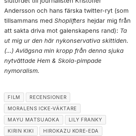
slutordet till journalisten Kristoffer
Andersson och hans färska twitter-ryt (som
tillsammans med
Shoplifters
hejdar mig från
att sakta driva mot galenskapens rand):
Ta
ut mig ur den här nykonservativa skittiden
.
(…) Avlägsna min kropp från denna sjuka
nytvättade Hem & Skola-pimpade
nymoralism
.
FILM
RECENSIONER
MORALENS ICKE-VÄKTARE
MAYU MATSUAOKA
LILY FRANKY
KIRIN KIKI
HIROKAZU KORE-EDA