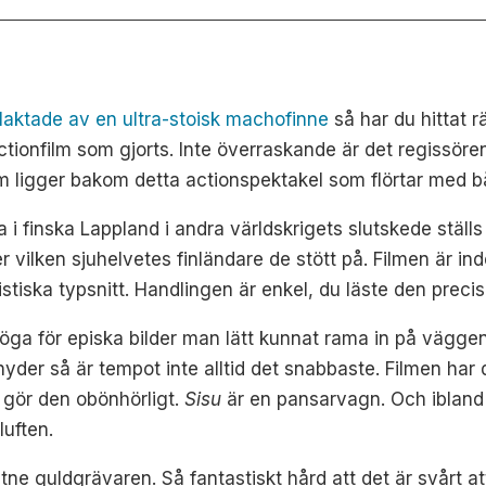
 slaktade av en ultra-stoisk machofinne
så har du hittat r
tionfilm som gjorts. Inte överraskande är det regissör
m ligger bakom detta actionspektakel som flörtar med 
 i finska Lappland i andra världskrigets slutskede stä
r vilken sjuhelvetes finländare de stött på. Filmen är in
istiska typsnitt. Handlingen är enkel, du läste den precis
ga för episka bilder man lätt kunnat rama in på väggen, 
er så är tempot inte alltid det snabbaste. Filmen har def
ig gör den obönhörligt.
Sisu
är en pansarvagn. Och ibland 
luften.
 guldgrävaren. Så fantastiskt hård att det är svårt att 