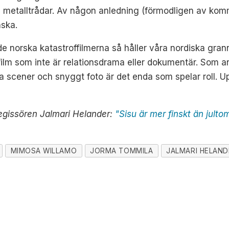
cka metalltrådar. Av någon anledning (förmodligen av komm
nska.
de norska katastroffilmerna så håller våra nordiska gra
ån film som inte är relationsdrama eller dokumentär. Som
la scener och snyggt foto är det enda som spelar roll. Upp
egissören Jalmari Helander:
"Sisu är mer finskt än julto
MIMOSA WILLAMO
JORMA TOMMILA
JALMARI HELAND