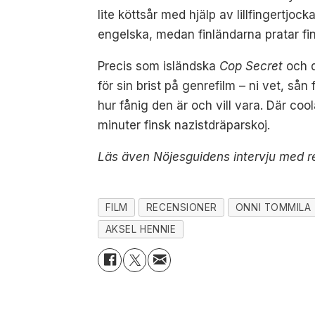
lite köttsår med hjälp av lillfingertjo
engelska, medan finländarna pratar fi
Precis som isländska
Cop Secret
och 
för sin brist på genrefilm – ni vet, s
hur fånig den är och vill vara. Där coo
minuter finsk nazistdräparskoj.
Läs även Nöjesguidens intervju med r
FILM
RECENSIONER
ONNI TOMMILA
AKSEL HENNIE