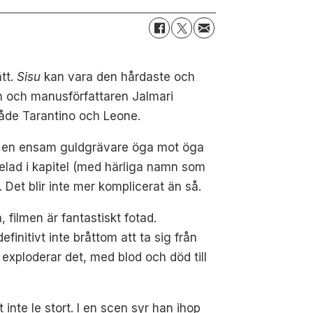
ätt.
Sisu
kan vara den hårdaste och
en och manusförfattaren Jalmari
både Tarantino och Leone.
lls en ensam guldgrävare öga mot öga
delad i kapitel (med härliga namn som
. Det blir inte mer komplicerat än så.
filmen är fantastiskt fotad.
initivt inte bråttom att ta sig från
exploderar det, med blod och död till
inte le stort. I en scen syr han ihop