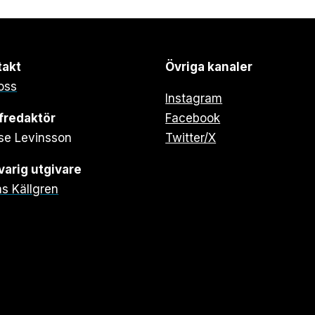
takt
Övriga kanaler
oss
Instagram
fredaktör
Facebook
se Levinsson
Twitter/X
arig utgivare
s Källgren