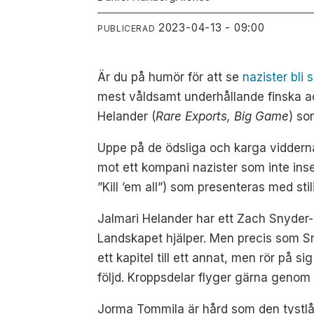
2023-04-13 - 09:00
PUBLICERAD
Är du på humör för att se
nazister bli
mest våldsamt underhållande finska ac
Helander (
Rare Exports, Big Game
) so
Uppe på de ödsliga och karga vidderna
mot ett kompani nazister som inte inse
”Kill ’em all”) som presenteras med stil
Jalmari Helander har ett Zach Snyder-ö
Landskapet hjälper. Men precis som Snyd
ett kapitel till ett annat, men rör på s
följd. Kroppsdelar flyger gärna genom 
Jorma Tommila är hård som den tystlåtne