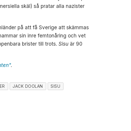
ersiella skäl) så pratar alla nazister
nnländer på att få Sverige att skämmas
 anammar sin inre femtonåring och vet
enbara brister till trots.
Sisu
är 90
mten"
.
ER
JACK DOOLAN
SISU