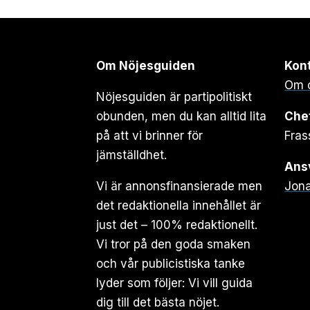
Om Nöjesguiden
Kon
Om 
Nöjesguiden är partipolitiskt
obunden, men du kan alltid lita
Che
på att vi brinner för
Fras
jämställdhet.
Ansv
Vi är annonsfinansierade men
Jona
det redaktionella innehållet är
just det – 100% redaktionellt.
Vi tror på den goda smaken
och vår publicistiska tanke
lyder som följer: Vi vill guida
dig till det bästa nöjet.