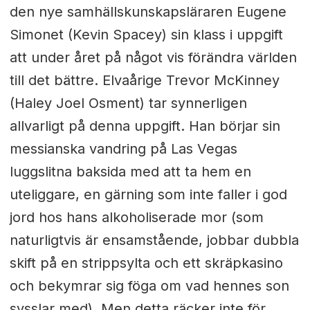
den nye samhällskunskapsläraren Eugene
Simonet (Kevin Spacey) sin klass i uppgift
att under året på något vis förändra världen
till det bättre. Elvaårige Trevor McKinney
(Haley Joel Osment) tar synnerligen
allvarligt på denna uppgift. Han börjar sin
messianska vandring på Las Vegas
luggslitna baksida med att ta hem en
uteliggare, en gärning som inte faller i god
jord hos hans alkoholiserade mor (som
naturligtvis är ensamstående, jobbar dubbla
skift på en strippsylta och ett skräpkasino
och bekymrar sig föga om vad hennes son
sysslar med). Men detta räcker inte för