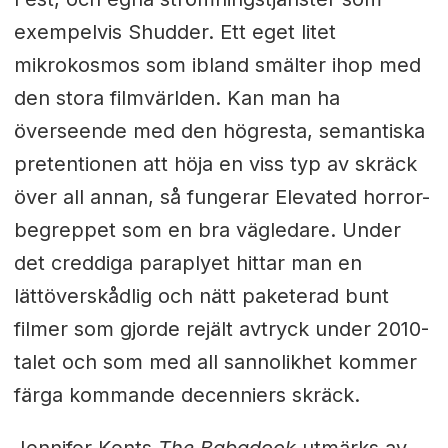
exempelvis Shudder. Ett eget litet
mikrokosmos som ibland smälter ihop med
den stora filmvärlden. Kan man ha
överseende med den högresta, semantiska
pretentionen att höja en viss typ av skräck
över all annan, så fungerar Elevated horror-
begreppet som en bra vägledare. Under
det creddiga paraplyet hittar man en
lättöverskådlig och nätt paketerad bunt
filmer som gjorde rejält avtryck under 2010-
talet och som med all sannolikhet kommer
färga kommande decenniers skräck.
Jennifer Kents
The Babadook
utmärks av