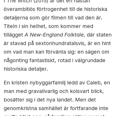
I
The Witch
(2015) är det en nästan
överambitiös förtrogenhet till de historiska
detaljerna som gör filmen till vad den är.
Titeln i sin helhet, som kommer med
tillägget
A New-England Folktale
, där staten
är stavad på sextonhundratalsvis, är en hint
om vad man kan förvänta sig: en sägen om
någonting fantastiskt, rotad i välgrundade
historiska detaljer.
En kristen nybyggarfamilj ledd av Caleb, en
man med gravallvarlig och kolsvart blick,
bosätter sig i det nya landet. Men det
genomkristna samhället är fortfarande inte