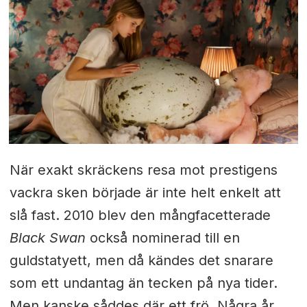
När exakt skräckens resa mot prestigens
vackra sken började är inte helt enkelt att
slå fast. 2010 blev den mångfacetterade
Black Swan
också nominerad till en
guldstatyett, men då kändes det snarare
som ett undantag än tecken på nya tider.
Men kanske såddes där ett frö. Några år