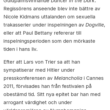
Guldpalmsvinnande
Dancer in the Dark
.
Regissörens anseende blev inte bättre av
Nicole Kidmans uttalanden om sexuella
trakasserier under inspelningen av
Dogville
,
eller att Paul Bettany refererar till
inspelningsperioden som den mörkaste
tiden i hans liv.
Efter att Lars von Trier sa att han
sympatiserar med Hitler under
presskonferensen av
Melancholia
i Cannes
2011, förvisades han från festivalen på
obestämd tid
.
Sitt nya epitet bar han med
arrogant värdighet och under