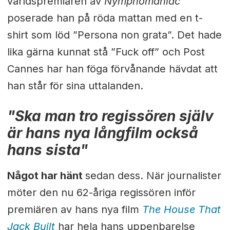
världspremiären av
Nymphomaniac
poserade han på röda mattan med en t-
shirt som löd ”Persona non grata”. Det hade
lika gärna kunnat stå ”Fuck off” och Post
Cannes har han föga förvånande hävdat att
han står för sina uttalanden.
"
Ska man tro regissören själv
är hans nya långfilm också
hans sista"
Något har hänt
sedan dess. När journalister
möter den nu 62-åriga regissören inför
premiären av hans nya film
The House That
Jack Built
har hela hans uppenbarelse