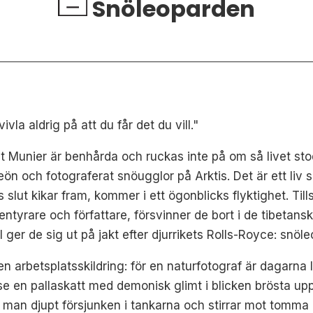
Snöleoparden
ivla aldrig på att du får det du vill."
t Munier är benhårda och ruckas inte på om så livet sto
n och fotograferat snöugglor på Arktis. Det är ett liv so
ls slut kikar fram, kommer i ett ögonblicks flyktighet. 
entyrare och författare, försvinner de bort i de tibeta
ger de sig ut på jakt efter djurrikets Rolls-Royce: snöl
 arbetsplatsskildring: för en naturfotograf är dagarna
se en pallaskatt med demonisk glimt i blicken brösta u
er man djupt försjunken i tankarna och stirrar mot tomma