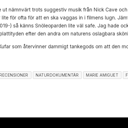
 ut nämnvärt trots suggestiv musik från Nick Cave och W
r lite för ofta för att en ska vaggas in i filmens lugn. 
019-) så känns Snöleoparden lite väl safe. Jag hade oc
plattityden efter den andra om naturens oslagbara skön
ufar som återvinner dammigt tankegods om att den mode
RECENSIONER
NATURDOKUMENTÄR
MARIE AMIGUET