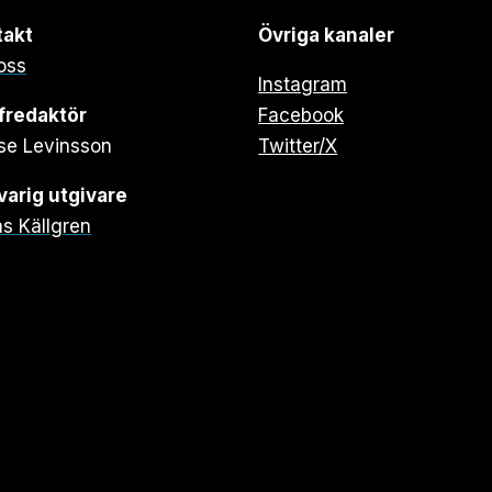
takt
Övriga kanaler
oss
Instagram
fredaktör
Facebook
se Levinsson
Twitter/X
arig utgivare
s Källgren