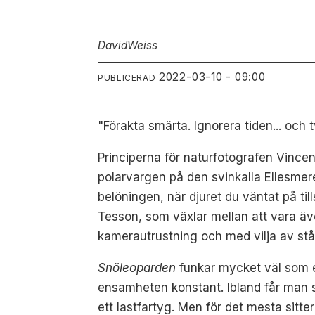
David
Weiss
2022-03-10 - 09:00
PUBLICERAD
"Förakta smärta. Ignorera tiden... och tv
Principerna för naturfotografen Vincen
polarvargen på den svinkalla Ellesmereö
belöningen, när djuret du väntat på til
Tesson, som växlar mellan att vara äv
kamerautrustning och med vilja av stål 
Snöleoparden
funkar mycket väl som en
ensamheten konstant. Ibland får man 
ett lastfartyg. Men för det mesta sitt