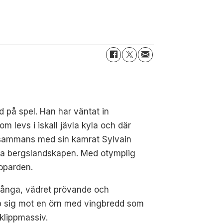
d på spel. Han har väntat in
m levs i iskall jävla kyla och där
Tillsammans med sin kamrat Sylvain
nska bergslandskapen. Med otymplig
eoparden.
 långa, vädret prövande och
pp sig mot en örn med vingbredd som
 klippmassiv.