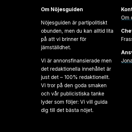
Om Nöjesguiden
Kon
Om 
Nöjesguiden är partipolitiskt
obunden, men du kan alltid lita
Che
på att vi brinner för
Fras
jämställdhet.
Ansv
Vi är annonsfinansierade men
Jona
det redaktionella innehållet är
just det – 100% redaktionellt.
Vi tror på den goda smaken
och vår publicistiska tanke
lyder som följer: Vi vill guida
dig till det bästa nöjet.