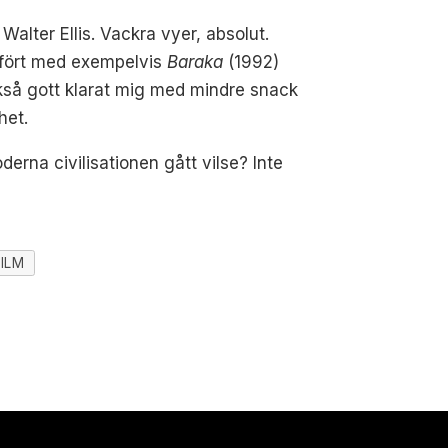
alter Ellis. Vackra vyer, absolut.
Jämfört med exempelvis
Baraka
(1992)
kså gott klarat mig med mindre snack
het.
rna civilisationen gått vilse? Inte
FILM