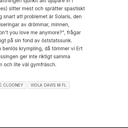
tningen sjunkit allt djupare in i
s) sitter mest och sprätter spastiskt
snart att problemet är Solaris, den
liseringar av drömmar, minnen,
Don't you love me anymore?", frågar
ögt på sin fond av öststatssunk.
ch benlös krympling, då tömmer vi Ert
ssingen ger inte riktigt samma
om och lite väl gymfräsch.
E CLOONEY
VIOLA DAVIS M FL