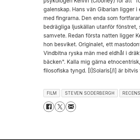
psykologen Kelvin (Clooney) för att "fö
galenskap. Hans vän Gibarian ligger i
med fingrarna. Den enda som fortfaran
bedrägliga ljuskällan utanför fönstre
samvete. Redan första natten ligger K
hon besviket. Originalet, ett mastodon
Vindbitna ryska män med eldhål i dräkt
bäcken". Kalla mig gärna etnocentris
filosofiska tyngd. [I]Solaris[/I] är bi
FILM
STEVEN SODERBERGH
RECENS