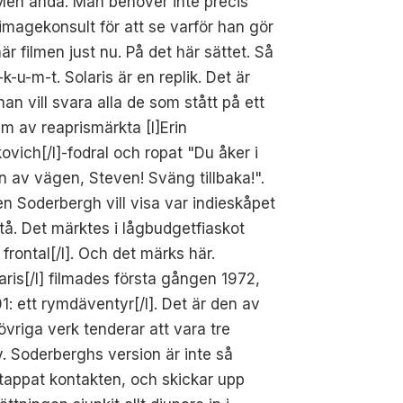
Men ändå. Man behöver inte precis
imagekonsult för att se varför han gör
är filmen just nu. På det här sättet. Så
-k-u-m-t. Solaris är en replik. Det är
an vill svara alla de som stått på ett
m av reaprismärkta [I]Erin
ovich[/I]-fodral och ropat "Du åker i
n av vägen, Steven! Sväng tillbaka!".
n Soderbergh vill visa var indieskåpet
tå. Det märktes i lågbudgetfiaskot
ll frontal[/I]. Och det märks här.
laris[/I] filmades första gången 1972,
1: ett rymdäventyr[/I]. Det är den av
vriga verk tenderar att vara tre
. Soderberghs version är inte så
 tappat kontakten, och skickar upp