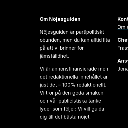
Om Nöjesguiden
Kon
Om 
Nöjesguiden är partipolitiskt
obunden, men du kan alltid lita
Che
på att vi brinner för
Fras
jämställdhet.
Ansv
Vi är annonsfinansierade men
Jona
det redaktionella innehållet är
just det – 100% redaktionellt.
Vi tror på den goda smaken
och vår publicistiska tanke
lyder som följer: Vi vill guida
dig till det bästa nöjet.