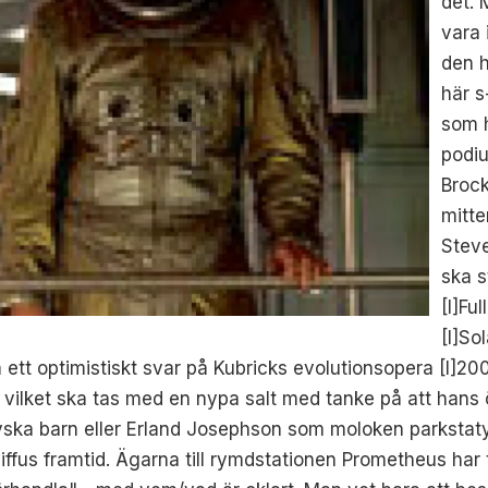
det. 
vara 
den h
här s
som h
podiu
Brock
mitte
Steve
ska s
[I]Fu
[I]So
ett optimistiskt svar på Kubricks evolutionsopera [I]200
 vilket ska tas med en nypa salt med tanke på att hans ö
ska barn eller Erland Josephson som moloken parkstaty
iffus framtid. Ägarna till rymdstationen Prometheus har