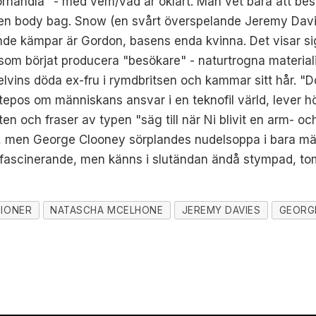
rhandla" - med vem/vad är oklart. Man vet bara att besät
 en body bag. Snow (en svårt överspelande Jeremy Davie
de kämpar är Gordon, basens enda kvinna. Det visar sig 
t, som börjat producera "besökare" - naturtrogna materia
elvins döda ex-fru i rymdbritsen och kammar sitt hår. "
tepos om människans ansvar i en teknofil värld, lever h
en och fraser av typen "säg till när Ni blivit en arm- o
k, men George Clooney sörplandes nudelsoppa i bara mä
tvis fascinerande, men känns i slutändan ändå stympad, t
IONER
NATASCHA MCELHONE
JEREMY DAVIES
GEORG