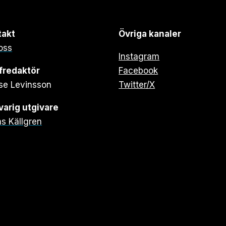
takt
Övriga kanaler
oss
Instagram
fredaktör
Facebook
se Levinsson
Twitter/X
arig utgivare
s Källgren