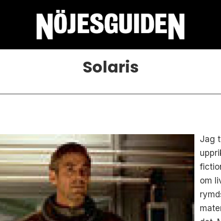
Solaris
Jag t
uppri
ficti
om li
rymd
mater