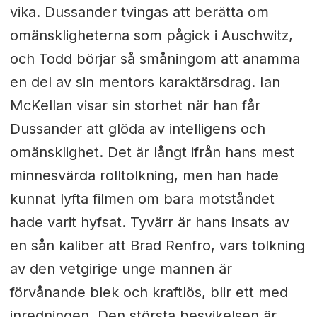
vika. Dussander tvingas att berätta om
omänskligheterna som pågick i Auschwitz,
och Todd börjar så småningom att anamma
en del av sin mentors karaktärsdrag. Ian
McKellan visar sin storhet när han får
Dussander att glöda av intelligens och
omänsklighet. Det är långt ifrån hans mest
minnesvärda rolltolkning, men han hade
kunnat lyfta filmen om bara motståndet
hade varit hyfsat. Tyvärr är hans insats av
en sån kaliber att Brad Renfro, vars tolkning
av den vetgirige unge mannen är
förvånande blek och kraftlös, blir ett med
inredningen. Den största besvikelsen är