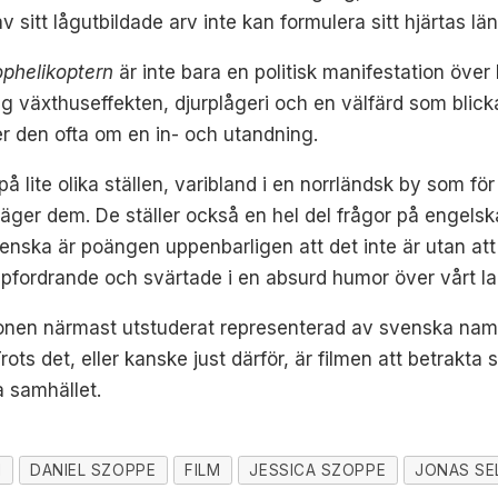
sitt lågutbildade arv inte kan formulera sitt hjärtas läng
phelikoptern
är inte bara en politisk manifestation öve
g växthuseffekten, djurplågeri och en välfärd som blick
 den ofta om en in- och utandning.
ite olika ställen, varibland i en norrländsk by som för
äger dem. De ställer också en hel del frågor på engels
ka är poängen uppenbarligen att det inte är utan att det 
fordrande och svärtade i en absurd humor över vårt lan
tionen närmast utstuderat representerad av svenska namn
rots det, eller kanske just därför, är filmen att betrakta
a samhället.
I
DANIEL SZOPPE
FILM
JESSICA SZOPPE
JONAS SE