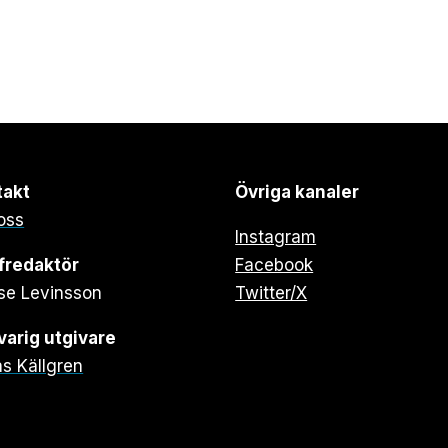
takt
Övriga kanaler
oss
Instagram
fredaktör
Facebook
se Levinsson
Twitter/X
arig utgivare
s Källgren