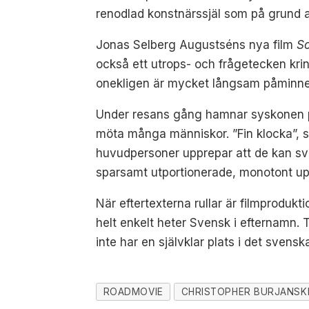
renodlad konstnärssjäl som på grund av 
Jonas Selberg Augustséns nya film
So
också ett utrops- och frågetecken krin
onekligen är mycket långsam påminner
Under resans gång hamnar syskonen på l
möta många människor. ”Fin klocka”, s
huvudpersoner upprepar att de kan svens
sparsamt utportionerade, monotont upp
När eftertexterna rullar är filmproduk
helt enkelt heter Svensk i efternamn. T
inte har en självklar plats i det svensk
ROADMOVIE
CHRISTOPHER BURJANSK