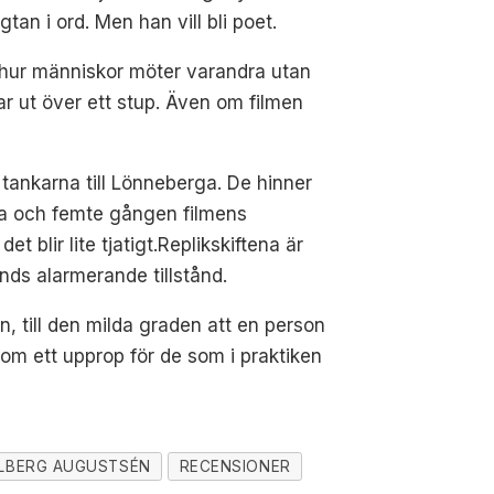
tan i ord. Men han vill bli poet.
r hur människor möter varandra utan
ar ut över ett stup. Även om filmen
 tankarna till Lönneberga. De hinner
ka och femte gången filmens
blir lite tjatigt.Replikskiftena är
ds alarmerande tillstånd.
, till den milda graden att en person
 som ett upprop för de som i praktiken
LBERG AUGUSTSÉN
RECENSIONER