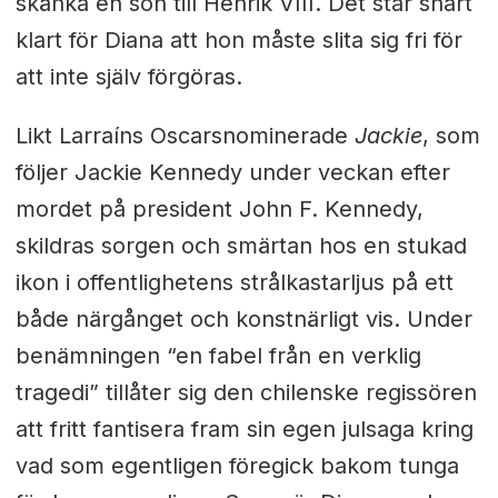
skänka en son till Henrik VIII. Det står snart
klart för Diana att hon måste slita sig fri för
att inte själv förgöras.
Likt Larraíns Oscarsnominerade
Jackie
, som
följer Jackie Kennedy under veckan efter
mordet på president John F. Kennedy,
skildras sorgen och smärtan hos en stukad
ikon i offentlighetens strålkastarljus på ett
både närgånget och konstnärligt vis. Under
benämningen “en fabel från en verklig
tragedi” tillåter sig den chilenske regissören
att fritt fantisera fram sin egen julsaga kring
vad som egentligen föregick bakom tunga