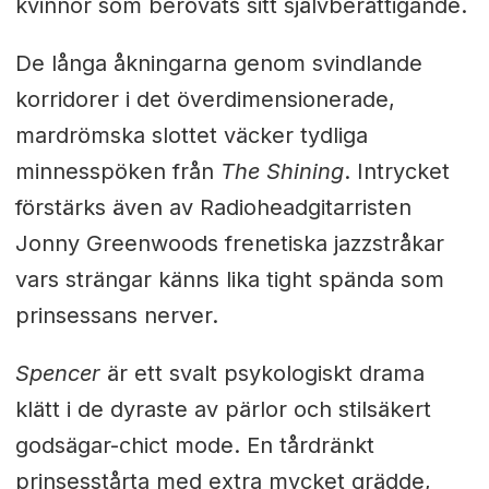
kvinnor som berövats sitt självberättigande.
De långa åkningarna genom svindlande
korridorer i det överdimensionerade,
mardrömska slottet väcker tydliga
minnesspöken från
The Shining
. Intrycket
förstärks även av Radioheadgitarristen
Jonny Greenwoods frenetiska jazzstråkar
vars strängar känns lika tight spända som
prinsessans nerver.
Spencer
är ett svalt psykologiskt drama
klätt i de dyraste av pärlor och stilsäkert
godsägar-chict mode. En tårdränkt
prinsesstårta med extra mycket grädde,