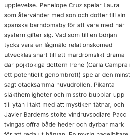
upplevelse. Penelope Cruz spelar Laura
som återvänder med son och dotter till sin
spanska barndomsby för att vara med när
systern gifter sig. Vad som till en början
tycks vara en lågmäld relationskomedi
utvecklas snart till ett mardrömslikt drama
där pojktokiga dottern Irene (Carla Campra i
ett potentiellt genombrott) spelar den minst
sagt otacksamma huvudrollen. Pikanta
släkthemligheter och misstro bubblar upp
till ytan i takt med att mystiken tätnar, och
Javier Bardems stolte vindruvsodlare Paco
tvingas offra både heder och dyrbar mark
för att reda ut härvan. En mysig nagelbitare