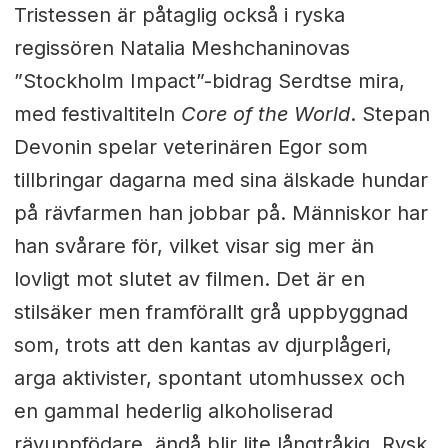
Tristessen är påtaglig också i ryska
regissören Natalia Meshchaninovas
”Stockholm Impact”-bidrag Serdtse mira,
med festivaltiteln
Core of the World
. Stepan
Devonin spelar veterinären Egor som
tillbringar dagarna med sina älskade hundar
på rävfarmen han jobbar på. Människor har
han svårare för, vilket visar sig mer än
lovligt mot slutet av filmen. Det är en
stilsäker men framförallt grå uppbyggnad
som, trots att den kantas av djurplågeri,
arga aktivister, spontant utomhussex och
en gammal hederlig alkoholiserad
rävuppfödare, ändå blir lite långtråkig. Rysk