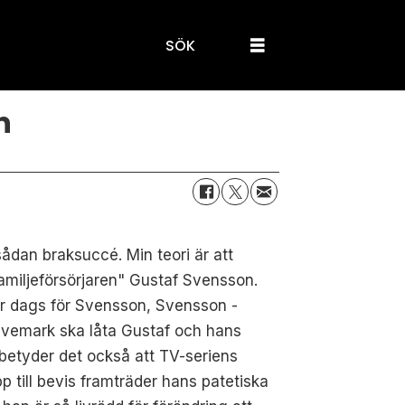
SÖK
n
sådan braksuccé. Min teori är att
miljeförsörjaren" Gustaf Svensson.
 är dags för Svensson, Svensson -
ivemark ska låta Gustaf och hans
f betyder det också att TV-seriens
till bevis framträder hans patetiska