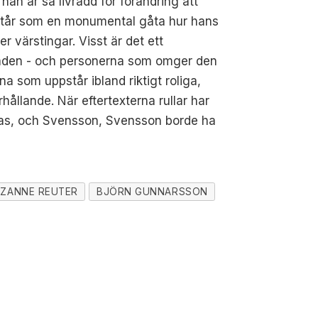
han är så livrädd för förändring att
framstår som en monumental gåta hur hans
 värstingar. Visst är det ett
orstaden - och personerna som omger den
na som uppstår ibland riktigt roliga,
ållande. När eftertexterna rullar har
ändras, och Svensson, Svensson borde ha
ZANNE REUTER
BJÖRN GUNNARSSON