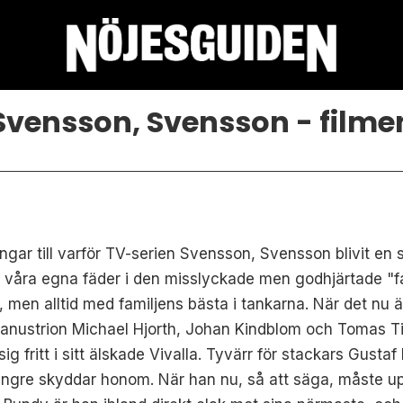
Svensson, Svensson - filme
ingar till varför TV-serien Svensson, Svensson blivit en 
våra egna fäder i den misslyckade men godhjärtade "fa
, men alltid med familjens bästa i tankarna. När det nu
 manustrion Michael Hjorth, Johan Kindblom och Tomas T
 fritt i sitt älskade Vivalla. Tyvärr för stackars Gusta
gre skyddar honom. När han nu, så att säga, måste upp 