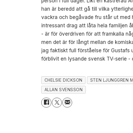
person i full dager. Likt en kastrerad 
han är beredd att gå till vilka ytterli
vackra och begåvade fru står ut med ho
intressant drag att låta hela familjen
- är för överdriven för att framkalla n
men det är för långt mellan de komiska
jag faktiskt full förståelse för Gusta
förblivit en lysande svensk TV-serie -
CHELSIE DICKSON
STEN LJUNGGREN M
ALLAN SVENSSON