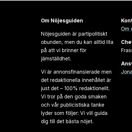
Om Nöjesguiden
Kon
Om 
Nöjesguiden är partipolitiskt
obunden, men du kan alltid lita
Che
på att vi brinner för
Fras
jämställdhet.
Ansv
Vi är annonsfinansierade men
Jona
det redaktionella innehållet är
just det – 100% redaktionellt.
Vi tror på den goda smaken
och vår publicistiska tanke
lyder som följer: Vi vill guida
dig till det bästa nöjet.