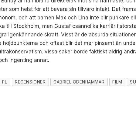
Al Bundy är han ibland direkt elak mot sina närmaste, och 
gheter som helst för att bevara sin tillvaro intakt. Det 
nom, och att barnen Max och Lina inte blir punkare eller
 åka till Stockholm, men Gustaf osannolika karriär i st
ågra igenkännande skratt. Visst är de absurda situationer
 höjdpunkterna och oftast blir det mer pinsamt än underh
fs ultrakonservatism: vissa saker borde faktiskt aldrig 
 och ingenting annat.
 FL
RECENSIONER
GABRIEL ODENHAMMAR
FILM
SU