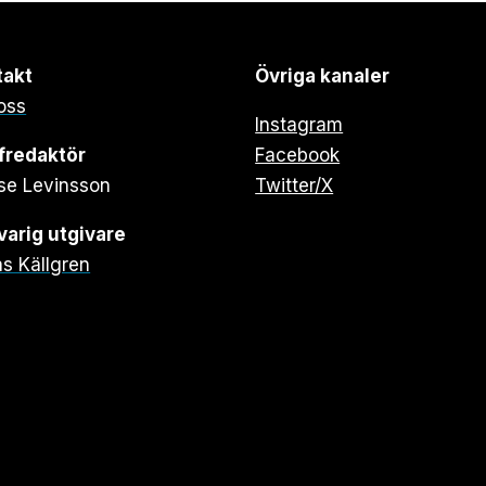
takt
Övriga kanaler
oss
Instagram
fredaktör
Facebook
se Levinsson
Twitter/X
arig utgivare
s Källgren