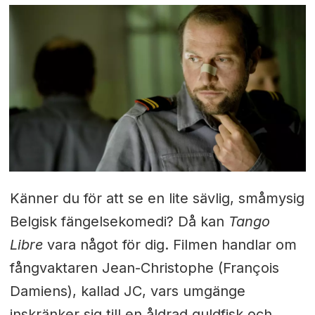
Känner du för att se en lite sävlig, småmysig
Belgisk fängelsekomedi?
Då kan
Tango
Libre
vara något för dig.
Filmen handlar om
fångvaktaren Jean-Christophe (François
Damiens), kallad JC, vars umgänge
inskränker sig till en åldrad guldfisk och