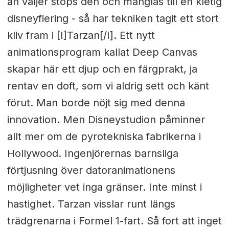
än väljer stöps den och manglas till en kletig
disneyfiering - så har tekniken tagit ett stort
kliv fram i [I]Tarzan[/I]. Ett nytt
animationsprogram kallat Deep Canvas
skapar här ett djup och en färgprakt, ja
rentav en doft, som vi aldrig sett och känt
förut. Man borde nöjt sig med denna
innovation. Men Disneystudion påminner
allt mer om de pyrotekniska fabrikerna i
Hollywood. Ingenjörernas barnsliga
förtjusning över datoranimationens
möjligheter vet inga gränser. Inte minst i
hastighet. Tarzan visslar runt längs
trädgrenarna i Formel 1-fart. Så fort att inget