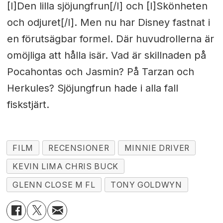
[I]Den lilla sjöjungfrun[/I] och [I]Skönheten
och odjuret[/I]. Men nu har Disney fastnat i
en förutsägbar formel. Där huvudrollerna är
omöjliga att hålla isär. Vad är skillnaden på
Pocahontas och Jasmin? På Tarzan och
Herkules? Sjöjungfrun hade i alla fall
fiskstjärt.
FILM
RECENSIONER
MINNIE DRIVER
KEVIN LIMA CHRIS BUCK
GLENN CLOSE M FL
TONY GOLDWYN