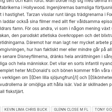
ldrig sett och känt förut. Man borde nöjt sig med denna 
fabrikerna i Hollywood. Ingenjörernas barnsliga förtjus
 i hastighet. Tarzan visslar runt längs trädgrenarna i For
 laddar också sina filmer med allt fler våldsamma episo
ldrars famn. För oss andra, vi som i någon mening växt 
hakan, den parodiskt atletiska överkroppen och det blix
rietidningarna. Däremot har man lagt ner mycket arbete p
omgivningen, hur han faktiskt mer eller mindre går på all
e senare Disneyfilmerna, dränks hela anrättningen i s
lyckliga och hela människor. Det vilar en sorts infantil n
templet heter McDonald's och bönen kommer från våra s
verkligen om [I]Den lilla sjöjungfrun[/I] och [I]Skönhet
uvudrollerna är omöjliga att hålla isär. Vad är skillnad
l fiskstjärt.
KEVIN LIMA CHRIS BUCK
GLENN CLOSE M FL
TONY G