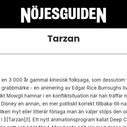
Tarzan
en 3 000 år gammal kinesisk folksaga, som dessutom vis
rt grabbmärke - en animering av Edgar Rice Burroughs liv
kt Mowgli hamnar i en konfliktsituation när han träffar 
 Disney en annan, en mer politiskt korrekt tillbaka-till-
ilken myt eller litterär förlaga man än väljer stöps den o
am i [I]Tarzan[/I]. Ett nytt animationsprogram kallat Deep