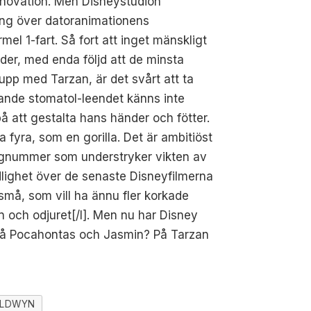
innovation. Men Disneystudion
ning över datoranimationens
mel 1-fart. Så fort att inget mänskligt
der, med enda följd att de minsta
upp med Tarzan, är det svårt att ta
trande stomatol-leendet känns inte
å att gestalta hans händer och fötter.
a fyra, som en gorilla. Det är ambitiöst
ångnummer som understryker vikten av
yandlighet över de senaste Disneyfilmerna
må, som vill ha ännu fler korkade
en och odjuret[/I]. Men nu har Disney
en på Pocahontas och Jasmin? På Tarzan
OLDWYN