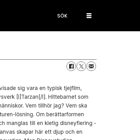
SÖK
ade sig vara en typisk tjejfilm,
sverk [I]Tarzan[/I]. Hittebarnet som
människor. Vem tillhör jag? Vem ska
naturen-lösning. Om berättarformen
ch manglas till en kletig disneyfiering -
 Canvas skapar här ett djup och en