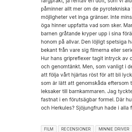
färgprakt, ja rentav en doft, som vi a
påminner allt mer om de pyrotekniska 
möjligheter vet inga gränser. Inte minst
öga hinner uppfatta vad som sker. Man
barnen gråtande kryper upp i sina förä
honom på allvar. Den löjligt spetsiga 
bekant från vare sig filmerna eller se
Hur hans gripreflexer tagit intryck av 
och genomtänkt. Men, som vanligt i d
att följa vårt hjärtas röst för att bli 
som är lätt att genomskåda eftersom 
leksaker till barnkammaren. Jag tyckte 
fastnat i en förutsägbar formel. Där h
och Herkules? Sjöjungfrun hade i alla fal
FILM
RECENSIONER
MINNIE DRIVER