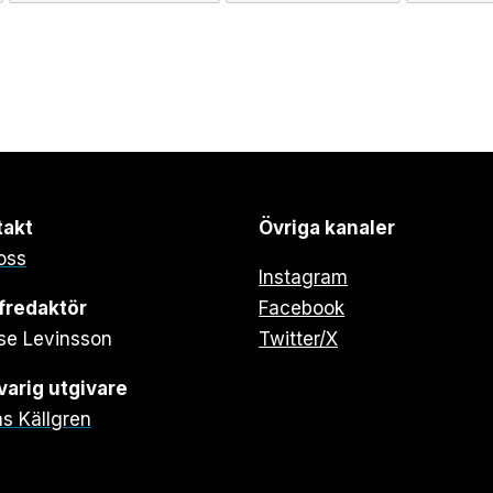
takt
Övriga kanaler
oss
Instagram
fredaktör
Facebook
se Levinsson
Twitter/X
arig utgivare
s Källgren