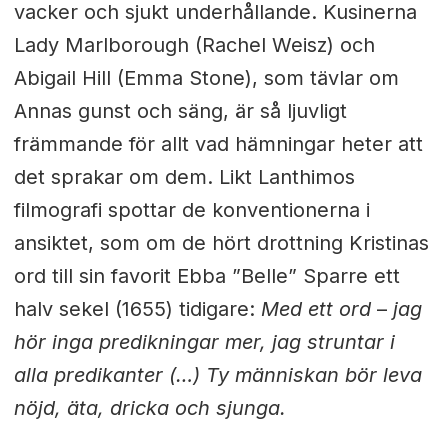
vacker och sjukt underhållande. Kusinerna
Lady Marlborough (Rachel Weisz) och
Abigail Hill (Emma Stone), som tävlar om
Annas gunst och säng, är så ljuvligt
främmande för allt vad hämningar heter att
det sprakar om dem. Likt Lanthimos
filmografi spottar de konventionerna i
ansiktet, som om de hört drottning Kristinas
ord till sin favorit Ebba ”Belle” Sparre ett
halv sekel (1655) tidigare:
Med ett ord
–
jag
hör inga predikningar mer, jag struntar i
alla predikanter (…) Ty människan bö
r leva
n
ö
jd,
äta, dricka och sjunga.