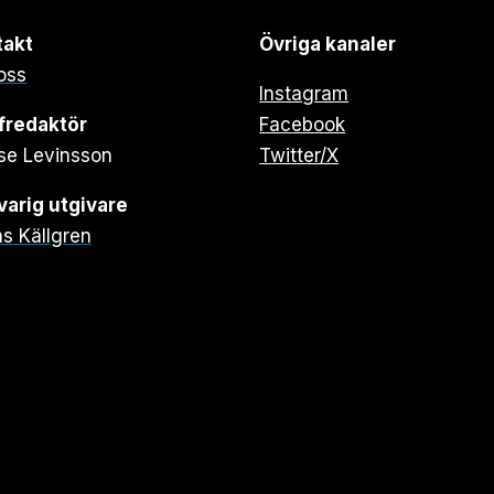
takt
Övriga kanaler
oss
Instagram
fredaktör
Facebook
se Levinsson
Twitter/X
arig utgivare
s Källgren