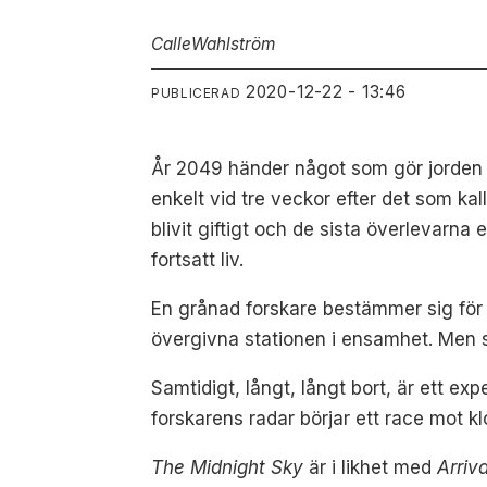
Calle
Wahlström
2020-12-22 - 13:46
PUBLICERAD
År 2049 händer något som gör jorden ob
enkelt vid tre veckor efter det som ka
blivit giftigt och de sista överlevarna
fortsatt liv.
En grånad forskare bestämmer sig för 
övergivna stationen i ensamhet. Men s
Samtidigt, långt, långt bort, är ett ex
forskarens radar börjar ett race mot k
The Midnight Sky
är i likhet med
Arriva