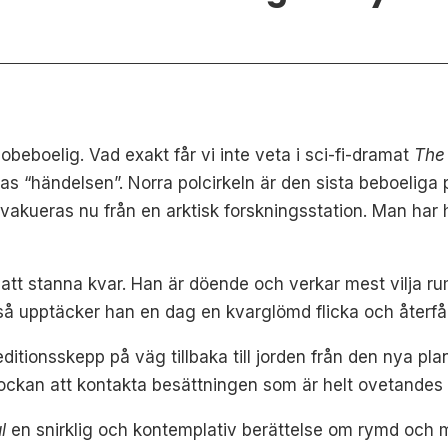
eboelig. Vad exakt får vi inte veta i sci-fi-dramat
The
llas “händelsen”. Norra polcirkeln är den sista beboeliga
 evakueras nu från en arktisk forskningsstation. Man har h
att stanna kvar. Han är döende och verkar mest vilja r
å upptäcker han en dag en kvarglömd flicka och återfår 
peditionsskepp på väg tillbaka till jorden från den nya p
lockan att kontakta besättningen som är helt ovetandes 
l
en snirklig och kontemplativ berättelse om rymd och m