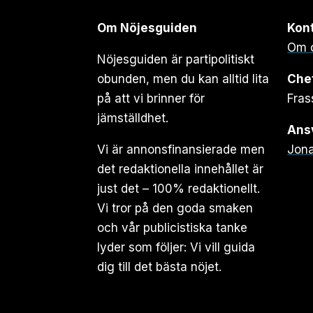
Om Nöjesguiden
Kon
Om 
Nöjesguiden är partipolitiskt
obunden, men du kan alltid lita
Che
på att vi brinner för
Fras
jämställdhet.
Ansv
Vi är annonsfinansierade men
Jona
det redaktionella innehållet är
just det – 100% redaktionellt.
Vi tror på den goda smaken
och vår publicistiska tanke
lyder som följer: Vi vill guida
dig till det bästa nöjet.