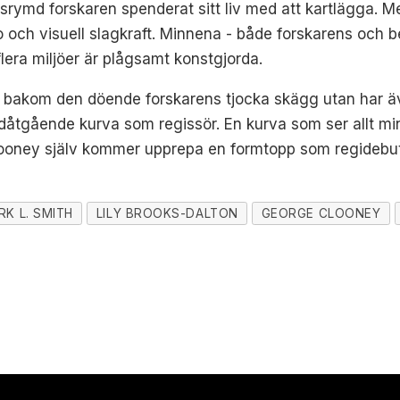
dsrymd forskaren spenderat sitt liv med att kartlägga. Men
och visuell slagkraft. Minnena - både forskarens och b
flera miljöer är plågsamt konstgjorda.
 bakom den döende forskarens tjocka skägg utan har ä
edåtgående kurva som regissör. En kurva som ser allt 
Clooney själv kommer upprepa en formtopp som regideb
RK L. SMITH
LILY BROOKS-DALTON
GEORGE CLOONEY